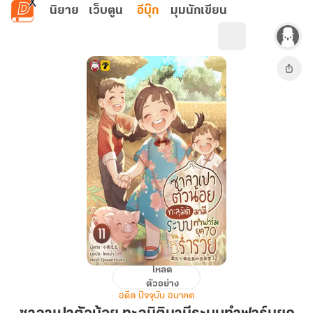
ข้ามไปยังเนื้อหาหลัก
นิยาย
เว็บตูน
อีบุ๊ก
มุมนักเขียน
โหลด
ซาลาเปา
ตัวอย่าง
ตัว
อดีต ปัจจุบัน อนาคต
น้อย