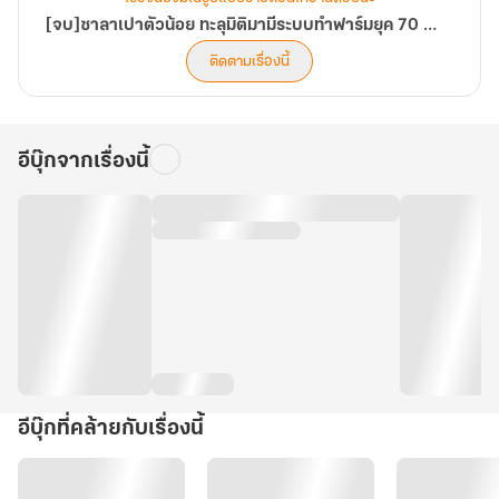
[จบ]ซาลาเปาตัวน้อย ทะลุมิติมามีระบบทำฟาร์มยุค 70 จนร่ำรวย
ติดตามเรื่องนี้
อีบุ๊กจากเรื่องนี้
อีบุ๊กที่คล้ายกับเรื่องนี้