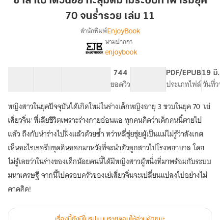
ซาลาเปาตัวน้อย ทะลุมิติมามีระบบทำฟาร์มยุค
ทะลุ
70 จนร่ำรวย เล่ม 11
มิติ
EnjoyBook
สำนักพิมพ์
มา
นามปากกา
มี
[จบ]ซาลาเปา
เรื่อง
enjoybook
ระบบ
ตัว
น้อย
ทำ
40 ตอน
64.48K
531
744
PG ทั่วไป
PDF/EPUB
19 มี
ทะลุ
ฟาร์ม
สารบัญ
จำนวนคำ
จำนวนหน้า (A5)
ยอดวิว
ระดับเนื้อหา
ประเภทไฟล์
วันที่
มิติ
ยุค
มา
70
มี
หญิงสาวในยุคปัจจุบันได้เกิดใหม่ในร่างเด็กหญิงอายุ 3 ขวบในยุค 70 'เย่
จน
ระบบ
เสี่ยวจิ่น' ที่เสียชีวิตเพราะร่างกายอ่อนแอ ทุกคนคิดว่าเด็กคนนี้ตายไป
ทำ
ร่ำรวย
แล้ว ถึงกับนำร่างไปฝั่งแล้วด้วยซ้ำ ทว่าหลี่ชุ่ยชุ่ยผู้เป็นแม่ไม่รู้ว่าสังเกต
ฟาร์ม
เล่ม
ยุค
เห็นอะไรเธอรีบขุดดินออกมาหวังที่จะนำตัวลูกสาวไปโรงพยาบาล โดย
11
70
ไม่รู้เลยว่าในร่างของเด็กน้อยคนนี้ได้มีหญิงสาวผู้หนึ่่งที่มาพร้อมกับระบบ
จน
ร่ำรวย
มหาเศรษฐี จากนี้ไปครอบครัวของเย่เสี่ยวจิ่นจะเปลี่ยนแปลงไปอย่างไม่
คาดคิด!
เรื่องนี้ยังมีในรูปแบบรายตอนให้อ่านด้วยนะ