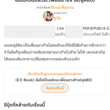
ฉันไม่เป็นแล้วนะเพื่อนนางร้าย(ยุค80)
แล้ว
เรื่องเล่าที่งดงาม
สำนักพิมพ์
นะ
นามปากกา
(มี
เรื่อง
เพื่อน
ซูเจิน
E-
นาง
Book)
ร้าย(ยุค80)
35 ตอน
45.26K
267
134
PG ทั่วไป
PDF/EPUB
19 มี
ฉัน
สารบัญ
จำนวนคำ
จำนวนหน้า (A5)
ยอดวิว
ระดับเนื้อหา
ประเภทไฟล์
วันที่
ไม่
เป็น
แล้ว
เธอทะลุมิติมาเป็นเพื่อนนางร้ายไม่พอตัวเองก็ยังมีนิสัยร้ายกาจอีกหากว่า
นะ
จำไม่ผิดก็ดุเหมือนว่าจะต้องตายตามนางร้ายไปด้วย ไม่ได้! เธอจะตายไม่
เพื่อน
ได้เธอคงต้องหาทางเปลี่ยนชะตากรรมของตัวเองแล้ว!
นาง
ร้าย(ยุค80)
เรื่องนี้ยังมีในรูปแบบรายตอนให้อ่านด้วยนะ
(มี E-Book) ฉันไม่เป็นแล้วนะเพื่อนนางร้าย(ยุค80)
ติดตามเรื่องนี้
อีบุ๊กที่คล้ายกับเรื่องนี้