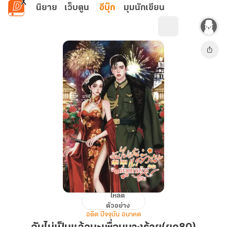
ข้ามไปยังเนื้อหาหลัก
นิยาย
เว็บตูน
อีบุ๊ก
มุมนักเขียน
โหลด
ฉัน
ตัวอย่าง
ไม่
อดีต ปัจจุบัน อนาคต
เป็น