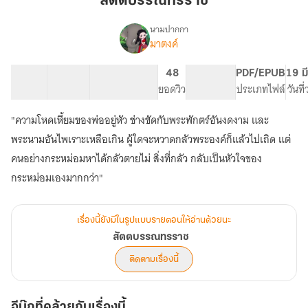
สัตตบรรณทรราช
นามปากกา
มาตงค์
เรื่อง
สัตตบรรณ
ทรราช
46 ตอน
101.42K
406
48
PG ทั่วไป
PDF/EPUB
19 ม
สารบัญ
จำนวนคำ
จำนวนหน้า (A5)
ยอดวิว
ระดับเนื้อหา
ประเภทไฟล์
วันที
"ความโหดเหี้ยมของพ่ออยู่หัว ช่างขัดกับพระพักตร์อันงดงาม และ
พระนามอันไพเราะเหลือเกิน ผู้ใดจะหวาดกลัวพระองค์ก็แล้วไปเถิด แต่
คนอย่างกระหม่อมหาได้กลัวตายไม่ สิ่งที่กลัว กลับเป็นหัวใจของ
กระหม่อมเองมากกว่า"
เรื่องนี้ยังมีในรูปแบบรายตอนให้อ่านด้วยนะ
สัตตบรรณทรราช
ติดตามเรื่องนี้
อีบุ๊กที่คล้ายกับเรื่องนี้