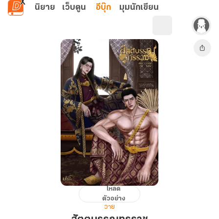
ข้ามไปยังเนื้อหาหลัก
นิยาย
เว็บตูน
อีบุ๊ก
มุมนักเขียน
โหลด
สัตตบรรณ
ตัวอย่าง
ทรราช
วาย