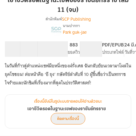
เอาชีวิตรอดในฐานะเชฟของราชันย์ทรราช เล่ม
ใน
11 (จบ)
ฐานะ
SCP Publishing
สำนักพิมพ์
เชฟ
นามปากกา
ของ
เรื่อง
Park guk-jae
เอา
ราชันย์
ชีวิต
ทรราช
รอด
27 ตอน
73.87K
834
883
PG ทั่วไป
PDF/EPUB
24 มี
เล่ม
ใน
สารบัญ
จำนวนคำ
จำนวนหน้า (A5)
ยอดวิว
ระดับเนื้อหา
ประเภทไฟล์
วันที่
11
ฐานะ
(จบ)
เชฟ
ในวันที่ก้าวสู่ตำแหน่งเชฟมือหนึ่งของฝรั่งเศส ฉันกลับย้อนเวลามาโผล่ใน
ของ
ยุคโชซอน! ต่อหน้าคือ ‘อี ยุง’ กษัตริย์ลำดับที่ 10 ผู้ขึ้นชื่อว่าเป็นทรราช
ราชันย์
ทรราช
ใจร้ายและนักชิมที่เรื่องมากที่สุดในประวัติศาสตร์!
เรื่องนี้ยังมีในรูปแบบรายตอนให้อ่านด้วยนะ
เอาชีวิตรอดในฐานะเชฟของราชันย์ทรราช
ติดตามเรื่องนี้