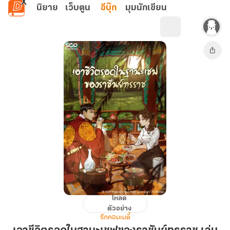
ข้ามไปยังเนื้อหาหลัก
นิยาย
เว็บตูน
อีบุ๊ก
มุมนักเขียน
โหลด
เอา
ตัวอย่าง
ชีวิต
รักคอมเมดี้
รอด