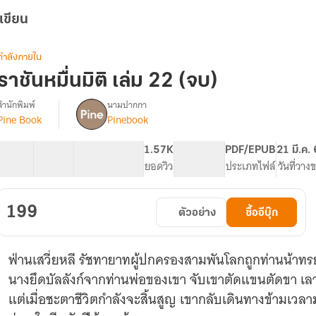
เขียน
กำลังภายใน
ราชันหมื่นมิติ เล่ม 22 (จบ)
สำนักพิมพ์
นามปากกา
Pine Book
Pinebook
รื่อง
ราชัน
หมื่น
42 ตอน
99.1K
617
1.57K
PG ทั่วไป
PDF/EPUB
21 มี.ค.
มิติ
สารบัญ
จำนวนคำ
จำนวนหน้า (A5)
ยอดวิว
ระดับเนื้อหา
ประเภทไฟล์
วันที่วาง
[นิยาย
แปล]
199
ตัวอย่าง
ซื้ออีบุ๊ก
ฟ่านเสวี่ยหลี รัชทายาทผู้ปกครองสามพันโลกถูกท่านน้าท
นางยึดบัลลังก์จากท่านพ่อของเขา จับเขาตัดแขนตัดขา เลาะเ
แต่เมื่อชะตาชีวิตกำลังจะสิ้นสูญ เขากลับเดินทางข้ามเว