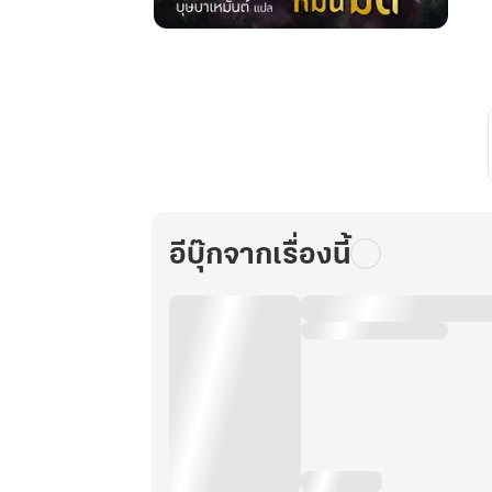
ราชัน
หมื่น
มิติ
เล่ม
22
(จบ)
อีบุ๊กจากเรื่องนี้