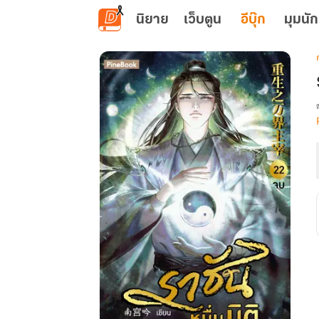
ข้ามไปยังเนื้อหาหลัก
นิยาย
เว็บตูน
อีบุ๊ก
มุมนัก
เ