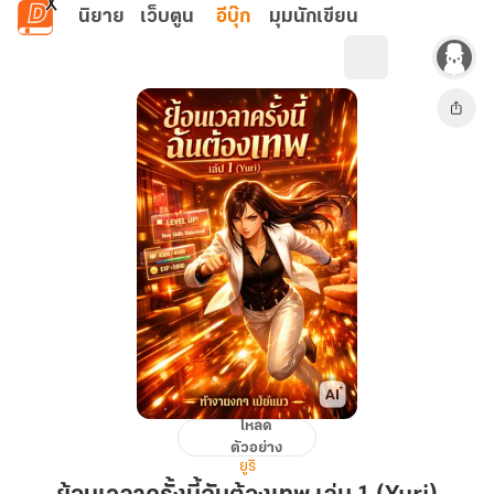
ข้ามไปยังเนื้อหาหลัก
นิยาย
เว็บตูน
อีบุ๊ก
มุมนักเขียน
โหลด
ย้อน
ตัวอย่าง
เวลา
ยูริ
ครั้ง