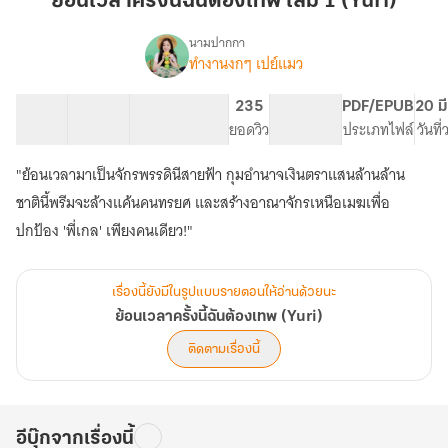
ย้อนเวลาครั้งนี้ฉันต้องเทพ เล่ม 1 (Yuri)
นี้
ฉัน
นามปากกา
ทำงานงกๆ เปย์แมว
เรื่อง
ต้อง
ย้อน
เทพ
เวลา
83 ตอน
131.83K
712
235
PG ทั่วไป
PDF/EPUB
20 ม
เล่ม
ครั้ง
สารบัญ
จำนวนคำ
จำนวนหน้า (A5)
ยอดวิว
ระดับเนื้อหา
ประเภทไฟล์
วันที
1
นี้
ฉัน
(Yuri)
"ย้อนเวลามาเป็นจักรพรรดินีสายฟ้า กุมอำนาจเงินตราแสนล้านล้าน
ต้อง
เทพ
ชาตินี้พรีมจะล้างแค้นคนทรยศ และสร้างอาณาจักรเหนือเมฆเพื่อ
(Yuri)
ปกป้อง 'พี่เกล' เพียงคนเดียว!"
เรื่องนี้ยังมีในรูปแบบรายตอนให้อ่านด้วยนะ
ย้อนเวลาครั้งนี้ฉันต้องเทพ (Yuri)
ติดตามเรื่องนี้
อีบุ๊กจากเรื่องนี้