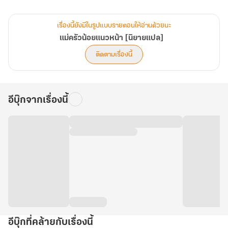
แม้เขาจะทำอะไรแข็งกระด้างตามประสาคนไม่เคยมีหญิงในดวงใจ
แต่ไม่รู้ทำไมนางกลับใจเต้นระรัวทุกครั้งที่เข้าใกล้
เรื่องนี้ยังมีในรูปแบบรายตอนให้อ่านด้วยนะ
นางจะตัดสินใจอย่างไรดี ในเมื่อมีความลับใหญ่หลวงปิดบังเขามาตั้งแต่
แม่ครัวน้อยแนวหน้า [นิยายแปล]
ต้น
ติดตามเรื่องนี้
อีบุ๊กจากเรื่องนี้
อีบุ๊กที่คล้ายกับเรื่องนี้