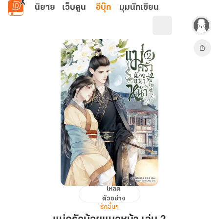
ข้ามไปยังเนื้อหาหลัก
นิยาย
เว็บตูน
อีบุ๊ก
มุมนักเขียน
โหลด
แม่
ตัวอย่าง
ครัว
รักอื่นๆ
น้อย