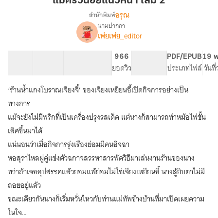
แม่ครัวน้อยแนวหน้า เล่ม 2
แนว
อรุณ
สำนักพิมพ์
หน้า
นามปากกา
เรื่อง
เล่ม
เพ่ยเพ่ย_editor
แม่
2
ครัว
น้อย
32 ตอน
133.89K
453
966
PG ทั่วไป
PDF/EPUB
19 พ
แนว
สารบัญ
จำนวนคำ
จำนวนหน้า (A5)
ยอดวิว
ระดับเนื้อหา
ประเภทไฟล์
วันที
หน้า
[นิยาย
‘ร้านน้ำแกงโบราณเจียงจี้’ ของเจียงเหยียนอี้เปิดกิจการอย่างเป็น
แปล]
ทางการ
แม้จะยังไม่มีพริกที่เป็นเครื่องปรุงรสเด็ด แต่นางก็สามารถทำหม้อไฟชั้น
เลิศขึ้นมาได้
แน่นอนว่าเมื่อกิจการรุ่งเรืองย่อมมีคนอิจฉา
หอสุราไหลฝูคู่แข่งตัวฉกาจสรรหาสารพัดวิธีมาเล่นงานร้านของนาง
ทว่าถ้าเจออุปสรรคแล้วยอมแพ้ย่อมไม่ใช่เจียงเหยียนอี้ นางสู้ยิบตาไม่มี
ถอยอยู่แล้ว
ขณะเดียวกันนางก็เริ่มหวั่นไหวกับท่านแม่ทัพข้างบ้านที่มาเปิดเผยความ
ในใจ