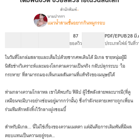
เดิมพันชีวิต ช่วยสัตว์ร้ายในวันสิ้นโลก
ช่วย
-
สำนักพิมพ์
สัตว์
นามปากกา
[E-
เรื่อง
ร้าย
แมวน้ำสามชั้นอยากกินหมูกรอบ
Book]เดิม
ใน
พัน
วัน
29 ตอน
51.57K
189
87
PG ทั่วไป
PDF/EPUB
28 มี
ชีวิต
สิ้น
สารบัญ
จำนวนคำ
จำนวนหน้า (A5)
ยอดวิว
ระดับเนื้อหา
ประเภทไฟล์
วันที่
ช่วย
โลก
สัตว์
ร้าย[ผู้ชาย]ใน
ในวันที่โลกล่มสลายและเต็มไปด้วยซากศพเดินได้ มิเกล ชายหนุ่มผู้มี
วัน
นิสัยช่างวิเคราะห์และมองโลกตามความเป็นจริง กลับปลุกระบบ ‘ไอ
สิ้น
กระหาย’ ที่สามารถมองเห็นกมลสันดานที่แท้จริงของมนุษย์ได้
โลก[BL]
ท่ามกลางความโกลาหล เขาได้พบกับ ฟิลิป ผู้ใช้พลังสายพละบารมี(ที่ดู
เหมือนจะมีบางอย่างซ่อนอยู่มากกว่านั้น) ซึ่งกำลังจะตายเพราะถูกเพื่อน
ร่วมทีมหักหลังทิ้งไว้กลางฝูงซอมบี้
สำหรับมิเกล... นี่ไม่ใช่เรื่องของความเมตตา แต่มันคือการเดิมพันที่มีผล
ตอบแทนเป็นความอยู่รอด