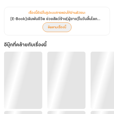
แต่ยิ่งอยู่ด้วยกันนานเข้า มิเกลกลับเริ่มตระหนักว่า 'ความปรารถนา' ของ
เรื่องนี้ยังมีในรูปแบบรายตอนให้อ่านด้วยนะ
ชายที่เขาช่วยไว้นั้น ไม่ได้หยุดอยู่แค่การมีชีวิตรอด แต่มันคือความยึดติดที่
[E-Book]เดิมพันชีวิต ช่วยสัตว์ร้าย[ผู้ชาย]ในวันสิ้นโลก[BL]
หยั่งรากลึก... และพร้อมจะทำลายทุกอย่างที่ขวางกั้นระหว่างพวกเขาทั้ง
ติดตามเรื่องนี้
สองคน
อีบุ๊กที่คล้ายกับเรื่องนี้