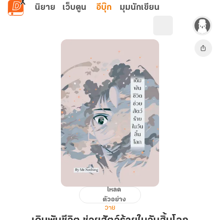
ข้ามไปยังเนื้อหาหลัก
นิยาย
เว็บตูน
อีบุ๊ก
มุมนักเขียน
โหลด
เดิม
ตัวอย่าง
พัน
วาย
ชีวิต