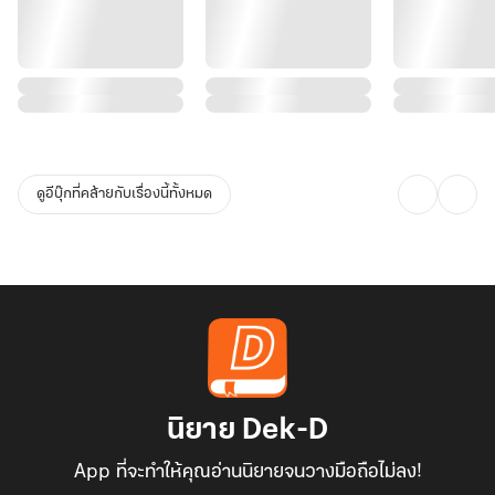
ดูอีบุ๊กที่คล้ายกับเรื่องนี้ทั้งหมด
นิยาย Dek-D
App ที่จะทำให้คุณอ่านนิยายจนวางมือถือไม่ลง!