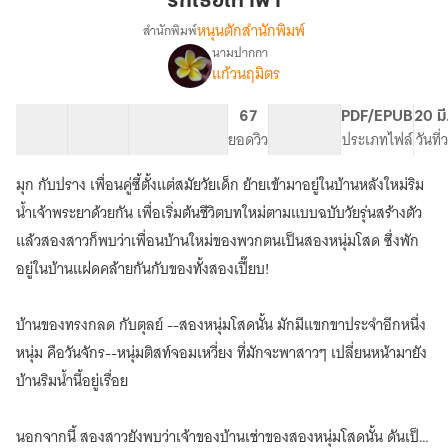
'รักเธอเท่าฟ้า'
ฟ้า'
หนุนตักสำนักพิมพ์
สำนักพิมพ์
นามปากกา
'รัก
เรื่อง
แก้วนฤมิตร
เธอ
เท่า
48 ตอน
185.22K
500
67
PG ทั่วไป
PDF/EPUB
20 มี
ฟ้า'
สารบัญ
จำนวนคำ
จำนวนหน้า (A5)
ยอดวิว
ระดับเนื้อหา
ประเภทไฟล์
วันที
♡
⁀➴
♡
มุก กับปราง เพื่อนคู่ซี้ตั้งแต่สมัยวัยเด็ก ย้ายเข้ามาอยู่ในบ้านหลังใหม่ริม
Don't
น้ำเจ้าพระยาด้วยกัน เพื่อเริ่มต้นชีวิตบทใหม่ตามแบบฉบับวัยรุ่นสร้างตัว
worry,
แล้วสองสาวก็พบว่าเพื่อนบ้านใหม่ของพวกตนเป็นสองหนุ่มโสด ซึ่งพัก
I'll
always
อยู่ในบ้านแฝดคล้ายกันกับของทั้งสองเปี๊ยบ!
be
there
for
บ้านของทรงกลด กับตุลย์ --สองหนุ่มโสดนั้น มักมีแขกขาประจำอีกหนึ่ง
you.
หนุ่ม คือวันจักร--หนุ่มติสท์จอมเหวี่ยง ที่มักจะพาสาวๆ เปลี่ยนหน้ามายัง
บ้านริมน้ำนี้อยู่เรื่อย
นอกจากนี้ สองสาวยังพบว่าเจ้าของบ้านเช่าของสองหนุ่มโสดนั้น ดันเป็น