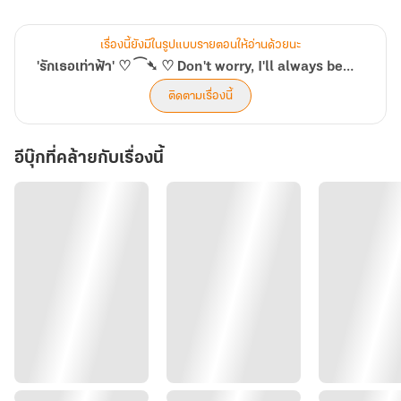
เพื่อนสาวสมัยวัยเด็กของพวกตน- เฟย์...สาวโบฮีเมียน ผู้มีจิตวิญญาณ
อิสระ โนสนโนแคร์เวิลด์...ทีนี้ก็ว้าวุ่นล่ะ!!
เรื่องนี้ยังมีในรูปแบบรายตอนให้อ่านด้วยนะ
'รักเธอเท่าฟ้า' ♡ ⁀➴ ♡ Don't worry, I'll always be there for you.
เรื่องราวของ 3 หนุ่ม และ 3 สาว วัยว้าวุ่นทั้ง 6 ผู้ถักทอความสัมพันธ์กัน
ติดตามเรื่องนี้
จากเพื่อนบ้าน นำพาไปสู่มิติชีวิตอันวาไรตี้สีสันสุดหรรษาของแต่ละคน ที่
จะสร้างรอยยิ้ม ไปจนถึงระเบิดเสียงหัวเราะดังๆ ออกมา ตามแบบฉบับ
อีบุ๊กที่คล้ายกับเรื่องนี้
เจน Z ผู้พกแอดติจูดและความโว้กติดตัวมากับพวกเขาด้วย!
นิยายสไตล์ฟีลกู้ด เรียลๆ ดิบๆ จริงใจที่แท้ทรู....เปลี่ยนวันที่มีฝุ่น PM2.5
ของคุณ ให้กลายเป็นท้องฟ้าสีเทอร์ควอยซ์ที่มีสายรุ้งตัวอ้วนๆ น่ารักพาด
ผ่าน
ปะ...ไปตำกัลล