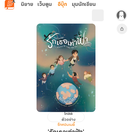
ข้ามไปยังเนื้อหาหลัก
นิยาย
เว็บตูน
อีบุ๊ก
มุมนักเขียน
โหลด
'รัก
ตัวอย่าง
เธอ
รักคอมเมดี้
เท่า