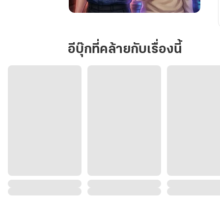
กาล
นิ
รัน
อีบุ๊กที่คล้ายกับเรื่องนี้
ด์
อัญเชิญ
รัก
คืน
ใจ