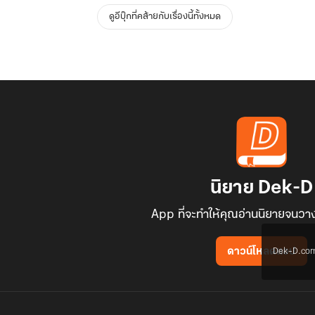
ดูอีบุ๊กที่คล้ายกับเรื่องนี้ทั้งหมด
นิยาย Dek-D
App ที่จะทำให้คุณอ่านนิยายจนวาง
Dek-D.com ใช
ดาวน์โหลดแอป