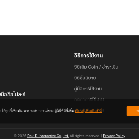
วิธีการใช้งาน
วิธีเติม Coin / ชำระเงิน
วิธีซื้อนิยาย
คู่มือการใช้งาน
มือถือไม่ลง!
กติกาการใช้งาน
้คุกกี้เพื่อพัฒนาประสบการณ์ของ ผู้ใช้ให้ดียิ่งขึ้น
เรียนรู้เพิ่มเติมที่นี่
ย
คำถามที่พบบ่อย
© 2026
Dek-D Interactive Co.,Ltd.
All rights reserved. |
Privacy Policy