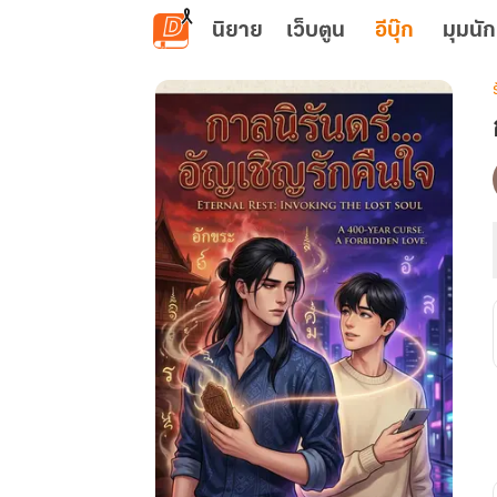
ข้ามไปยังเนื้อหาหลัก
นิยาย
เว็บตูน
อีบุ๊ก
มุมนัก
เ