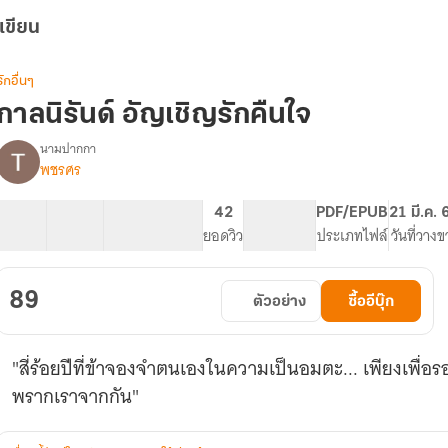
เขียน
รักอื่นๆ
กาลนิรันด์ อัญเชิญรักคืนใจ
นามปากกา
พชรศร
รื่อง
กาล
นิ
11 ตอน
17.45K
67
42
PG ทั่วไป
PDF/EPUB
21 มี.ค. 
รัน
สารบัญ
จำนวนคำ
จำนวนหน้า (A5)
ยอดวิว
ระดับเนื้อหา
ประเภทไฟล์
วันที่วางข
ดร์
อัญเชิญ
รัก
89
ตัวอย่าง
ซื้ออีบุ๊ก
คืน
ใจ
"สี่ร้อยปีที่ข้าจองจำตนเองในความเป็นอมตะ... เพียงเพื่อร
พรากเราจากกัน"