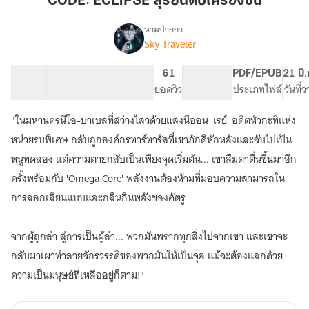
CODE: ECLIPSE สุริยันดับเครื่องชน
ดับ
เครื่อง
นามปากกา
Sky Traveler
CODE:
ชน
เรื่อง
ECLIPSE
สุริยัน
26 ตอน
10.09K
47
61
PG ทั่วไป
PDF/EPUB
21 มี
ดับ
สารบัญ
จำนวนคำ
จำนวนหน้า (A5)
ยอดวิว
ระดับเนื้อหา
ประเภทไฟล์
วันที่
เครื่อง
ชน
"ในมหานครนีโอ-บาเบลที่สว่างไสวด้วยแสงนีออน 'เรย์' อดีตหัวกะทิแห่ง
หน่วยรบพิเศษ กลับถูกองค์กรทาร์ทารัสที่เขาภักดีหักหลังและจับไปเป็น
หนูทดลอง แต่ความตายกลับเป็นเพียงจุดเริ่มต้น... เขาลืมตาตื่นขึ้นมาอีก
ครั้งพร้อมกับ 'Omega Core' พลังงานต้องห้ามที่มอบความสามารถใน
การลอกเลียนแบบและกลืนกินพลังของศัตรู
จากผู้ถูกล่า สู่การเป็นผู้ล่า... พวกมันพรากทุกสิ่งไปจากเขา และเขาจะ
กลับมาเผาทำลายจักรวรรดิของพวกมันให้เป็นจุล แม้จะต้องแลกด้วย
ความเป็นมนุษย์ที่เหลืออยู่ก็ตาม!"