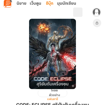
ข้ามไปยังเนื้อหาหลัก
นิยาย
เว็บตูน
อีบุ๊ก
มุมนักเขียน
โหลด
CODE:
ตัวอย่าง
ECLIPSE
แฟนตาซี
สุริยัน