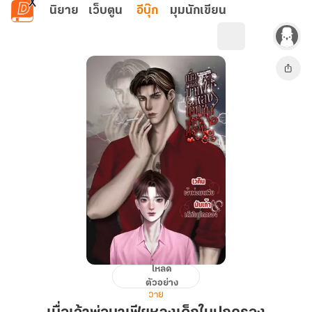
ข้ามไปยังเนื้อหาหลัก
นิยาย
เว็บตูน
อีบุ๊ก
มุมนักเขียน
โหลด
เมื่อ
ตัวอย่าง
เจ้า
วาย
พ่อ