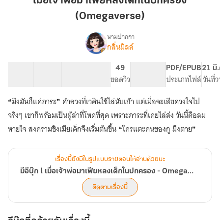
เมื่อเจ้าพ่อมาเฟียหลงเด็กในปกครอง
มาเฟีย
(Omegaverse)
หลง
เด็ก
นามปากกา
ใน
กลิ่นมิลล์
เรื่อง
มี
ปกครอง
อี
(Omegaverse)
56 ตอน
220K
870
49
NC 18
PDF/EPUB
21 มี
บุ๊ก
สารบัญ
จำนวนคำ
จำนวนหน้า (A5)
ยอดวิว
ระดับเนื้อหา
ประเภทไฟล์
วันที่
l
เมื่อ
❝มึงมันก็แค่ภาระ❞ คำลวงที่เวคินใช้ไล่นับเก้า แต่เมื่อจะเสียดวงใจไป
เจ้า
พ่อ
จริงๆ เขาก็พร้อมเป็นผู้ล่าที่โหดที่สุด เพราะภาระที่เคยไล่ส่ง วันนี้คือลม
มาเฟีย
หายใจ สงครามชิงเมียเด็กจึงเริ่มต้นขึ้น ❝ใครแตะคนของกู มึงตาย❞
หลง
เด็ก
ใน
เรื่องนี้ยังมีในรูปแบบรายตอนให้อ่านด้วยนะ
ปกครอง
-
มีอีบุ๊ก l เมื่อเจ้าพ่อมาเฟียหลงเด็กในปกครอง - Omegaverse
Omegaverse
ติดตามเรื่องนี้