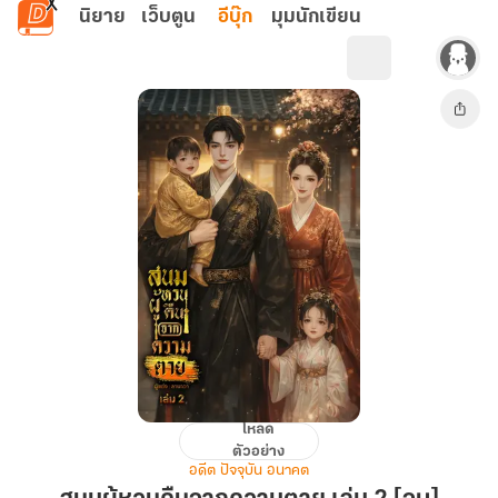
ข้ามไปยังเนื้อหาหลัก
นิยาย
เว็บตูน
อีบุ๊ก
มุมนักเขียน
โหลด
สนม
ตัวอย่าง
ผู้
อดีต ปัจจุบัน อนาคต
หวน