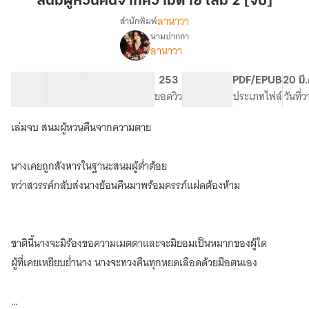
สนมผู้หวนคืนจากความตาย เล่ม 2 [จบ]
คืน
ลานาวา
สำนักพิมพ์
จาก
นามปากกา
เรื่อง
ความ
ลานาวา
สนม
ตาย
ผู้
เล่ม
หวน
14 ตอน
49.1K
249
253
PG ทั่วไป
PDF/EPUB
20 มี
2
คืน
สารบัญ
จำนวนคำ
จำนวนหน้า (A5)
ยอดวิว
ระดับเนื้อหา
ประเภทไฟล์
วันที่
จาก
[จบ]
ความ
เล่มจบ สนมผู้หวนคืนจากความตาย
ตาย
นางเคยถูกสังหารในฐานะสนมผู้ต่ำต้อย
ทว่าสวรรค์กลับส่งนางย้อนคืนมาพร้อมครรภ์แฝดต้องห้าม
ชาตินี้นางจะมิร้องขอความเมตตาและจะมิยอมเป็นหมากของผู้ใด
ผู้ที่เคยเหยียบย่ำนาง นางจะทวงคืนทุกหยดเลือดด้วยมือตนเอง