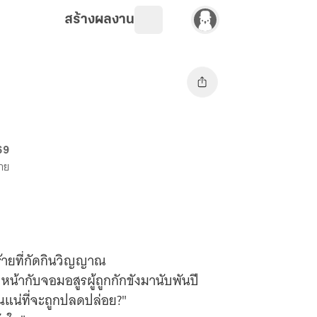
สร้างผลงาน
 69
ขาย
ร้ายที่กัดกินวิญญาณ
หน้ากับจอมอสูรผู้ถูกกักขังมานับพันปี
แน่ที่จะถูกปลดปล่อย?"