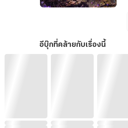
บุปผา
อาถรรพ์
กับ
อสูร
พันปี
อีบุ๊กที่คล้ายกับเรื่องนี้