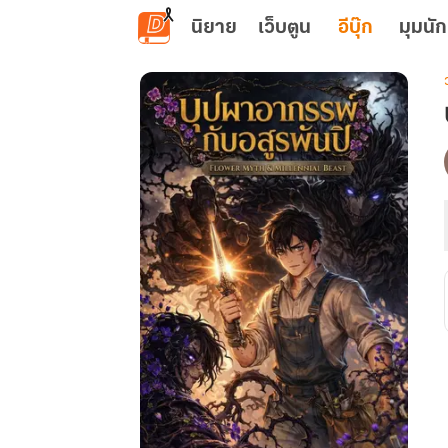
ข้ามไปยังเนื้อหาหลัก
นิยาย
เว็บตูน
อีบุ๊ก
มุมนัก
เ