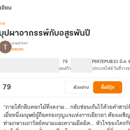
เขียน
วาย
บุปผาอาถรรพ์กับอสูรพันปี
นามปากกา
พชรศร
รื่อง
บุปผา
อาถรรพ์
19 ตอน
20.39K
84
75
PG ทั่วไป
PDF/EPUB
21 มี.ค.
กับ
สารบัญ
จำนวนคำ
จำนวนหน้า (A5)
ยอดวิว
ระดับเนื้อหา
ประเภทไฟล์
วันที่วาง
อสูร
พันปี
79
ตัวอย่าง
ซื้ออีบุ๊ก
"ภายใต้กลีบดอกไม้ที่งดงาม... กลับซ่อนเร้นไว้ด้วยคำสาป
เมื่อหนึ่งมนุษย์ผู้ถือครองกุญแจแห่งการเยียวยา ต้องเผชิญ
ท่ามกลางเถาวัลย์หนามและความมืดมิด... หัวใจของใครกัน