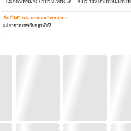
"แม้กลิ่นหอมจะยั่วยวนเพียงใด... จงระวังหนามที่ทิ่มแทงห
เรื่องนี้ยังมีในรูปแบบรายตอนให้อ่านด้วยนะ
บุปผาอาถรรพ์กับอสูรพันปี