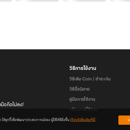
วิธีการใช้งาน
วิธีเติม Coin / ชำระเงิน
วิธีซื้อนิยาย
คู่มือการใช้งาน
มือถือไม่ลง!
กติกาการใช้งาน
้คุกกี้เพื่อพัฒนาประสบการณ์ของ ผู้ใช้ให้ดียิ่งขึ้น
เรียนรู้เพิ่มเติมที่นี่
ย
คำถามที่พบบ่อย