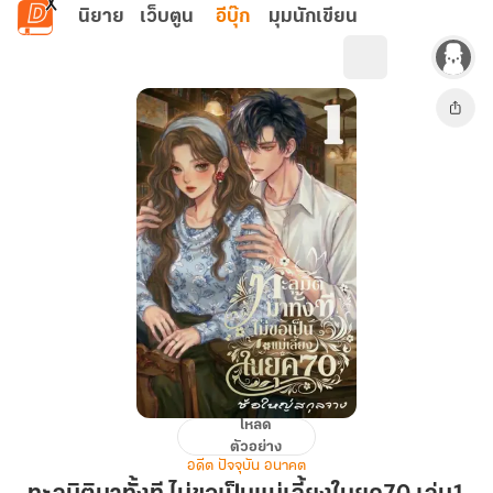
ข้ามไปยังเนื้อหาหลัก
นิยาย
เว็บตูน
อีบุ๊ก
มุมนักเขียน
โหลด
ทะลุ
ตัวอย่าง
มิติ
อดีต ปัจจุบัน อนาคต
มา