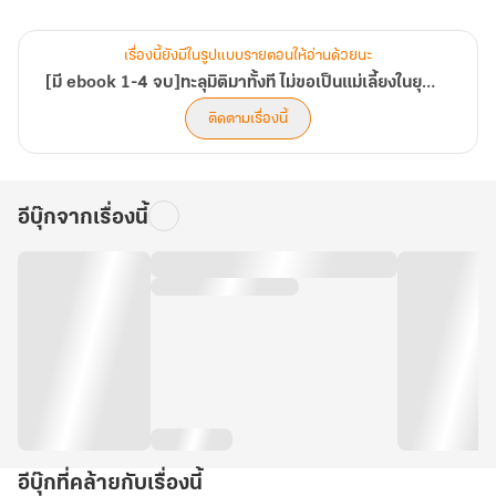
ทางยอมไปเป็นแม่เลี้ยงให้ใครหรอกนะ!
.
เรื่องนี้ยังมีในรูปแบบรายตอนให้อ่านด้วยนะ
นิยายเรื่องนี้นางเอกกับพระเอกในนิยายต้นฉบับไม่ค่อยมีเรื่องให้
[มี ebook 1-4 จบ]ทะลุมิติมาทั้งที ไม่ขอเป็นแม่เลี้ยงในยุค70
เกี่ยวข้องกันเท่าไหร่นะคะ พระเอกตัวจริงโผล่มาหลังๆ เลย
ติดตามเรื่องนี้
นิยายเน้นพัฒนาการการเติบโตของนางเอกเป็นหลัก ส่วนพระเอกเป็นตัว
ซัพพอร์ตค่ะ มาเอาใจช่วยกันว่าหลินเวยจะเปลี่ยนชะตาชีวิตไปมากน้อย
แค่ไหน
อีบุ๊กจากเรื่องนี้
อีบุ๊กที่คล้ายกับเรื่องนี้