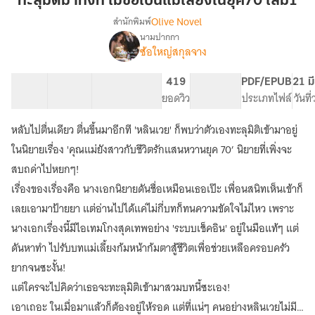
ทะลุมิติมาทั้งที ไม่ขอเป็นแม่เลี้ยงในยุค70 เล่ม1
ทั้งที
Olive Novel
สำนักพิมพ์
ไม่
นามปากกา
[มี
เรื่อง
ขอ
ซ้อใหญ่สกุลจาง
ebook
เป็น
1-
แม่
76 ตอน
105.31K
639
419
PG ทั่วไป
PDF/EPUB
21 ม
4
เลี้ยง
สารบัญ
จำนวนคำ
จำนวนหน้า (A5)
ยอดวิว
ระดับเนื้อหา
ประเภทไฟล์
วันที
จบ]ทะลุ
ใน
มิติ
มา
หลับไปตื่นเดียว ตื่นขึ้นมาอีกที 'หลินเวย' ก็พบว่าตัวเองทะลุมิติเข้ามาอยู่
ยุค70
ทั้งที
เล่ม1
ในนิยายเรื่อง 'คุณแม่ยังสาวกับชีวิตรักแสนหวานยุค 70’ นิยายที่เพิ่งจะ
ไม่
สบถด่าไปหยกๆ!
ขอ
เป็น
เรื่องของเรื่องคือ นางเอกนิยายดันชื่อเหมือนเธอเป๊ะ เพื่อนสนิทเห็นเข้าก็
แม่
เลยเอามาป้ายยา แต่อ่านไปได้แค่ไม่กี่บทก็ทนความขัดใจไม่ไหว เพราะ
เลี้ยง
ใน
นางเอกเรื่องนี้มีไอเทมโกงสุดเทพอย่าง 'ระบบเช็คอิน' อยู่ในมือแท้ๆ แต่
ยุค70
ดันหาทำ ไปรับบทแม่เลี้ยงก้มหน้าก้มตาสู้ชีวิตเพื่อช่วยเหลือครอบครัว
ยากจนซะงั้น!
แต่ใครจะไปคิดว่าเธอจะทะลุมิติเข้ามาสวมบทนี้ซะเอง!
เอาเถอะ ในเมื่อมาแล้วก็ต้องอยู่ให้รอด แต่ที่แน่ๆ คนอย่างหลินเวยไม่มี