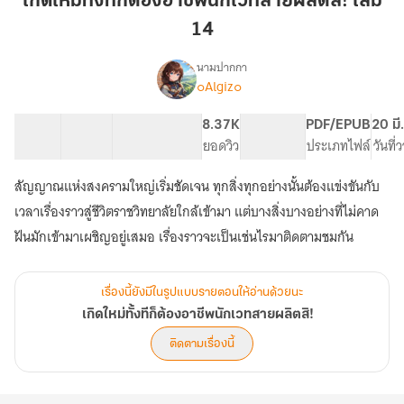
เกิดใหม่ทั้งทีก็ต้องอาชีพนักเวทสายผลิตสิ! เล่ม
ก็
14
ต้อง
อาชีพ
นามปากกา
นัก
๐Algiz๐
เรื่อง
เกิด
เวท
ใหม่
สาย
23 ตอน
75.59K
332
8.37K
PG ทั่วไป
PDF/EPUB
20 มี
ทั้งที
สารบัญ
จำนวนคำ
ผลิต
จำนวนหน้า (A5)
ยอดวิว
ระดับเนื้อหา
ประเภทไฟล์
วันที
ก็
สิ!
ต้อง
สัญญาณแห่งสงครามใหญ่เริ่มชัดเจน ทุกสิ่งทุกอย่างนั้นต้องแข่งขันกับ
เล่ม
อาชีพ
นัก
14
เวลาเรื่องราวสู่ชีวิตราชวิทยาลัยใกล้เข้ามา แต่บางสิ่งบางอย่างที่ไม่คาด
เวท
ฝันมักเข้ามาเผชิญอยู่เสมอ เรื่องราวจะเป็นเช่นไรมาติดตามชมกัน
สาย
ผลิต
สิ!
เรื่องนี้ยังมีในรูปแบบรายตอนให้อ่านด้วยนะ
เกิดใหม่ทั้งทีก็ต้องอาชีพนักเวทสายผลิตสิ!
ติดตามเรื่องนี้