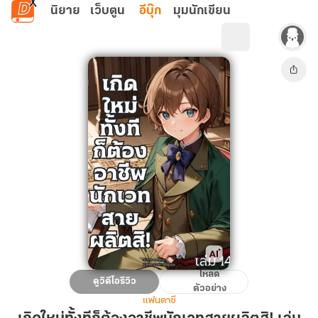
ข้ามไปยังเนื้อหาหลัก
นิยาย
เว็บตูน
อีบุ๊ก
มุมนักเขียน
โหลด
เกิด
ดูวิดีโอรีวิว
ตัวอย่าง
ใหม่
แฟนตาซี
ทั้งที