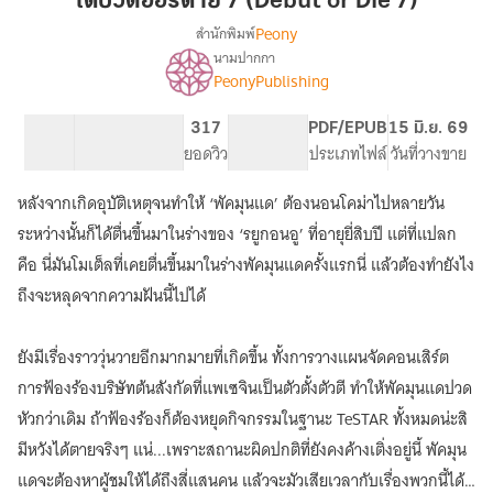
เดบิวต์ออร์ดาย 7 (Debut or Die 7)
ออร์
Peony
สำนักพิมพ์
ดาย
นามปากกา
Debut
เรื่อง
7
PeonyPublishing
or
(Debut
Die
or
7 ตอน
499
317
PG ทั่วไป
PDF/EPUB
15 มิ.ย. 69
[นิยาย
Die
สารบัญ
จำนวนหน้า (A5)
ยอดวิว
ระดับเนื้อหา
ประเภทไฟล์
วันที่วางขาย
แปล]
7)
หลังจากเกิดอุบัติเหตุจนทำให้ ‘พัคมุนแด’ ต้องนอนโคม่าไปหลายวัน
ระหว่างนั้นก็ได้ตื่นขึ้นมาในร่างของ ‘รยูกอนอู’ ที่อายุยี่สิบปี แต่ที่แปลก
คือ นี่มันโมเต็ลที่เคยตื่นขึ้นมาในร่างพัคมุนแดครั้งแรกนี่ แล้วต้องทำยังไง
ถึงจะหลุดจากความฝันนี้ไปได้
ยังมีเรื่องราววุ่นวายอีกมากมายที่เกิดขึ้น ทั้งการวางแผนจัดคอนเสิร์ต
การฟ้องร้องบริษัทต้นสังกัดที่แพเซจินเป็นตัวตั้งตัวตี ทำให้พัคมุนแดปวด
หัวกว่าเดิม ถ้าฟ้องร้องก็ต้องหยุดกิจกรรมในฐานะ TeSTAR ทั้งหมดน่ะสิ
มีหวังได้ตายจริงๆ แน่...เพราะสถานะผิดปกติที่ยังคงค้างเติ่งอยู่นี้ พัคมุน
แดจะต้องหาผู้ชมให้ได้ถึงสี่แสนคน แล้วจะมัวเสียเวลากับเรื่องพวกนี้ได้