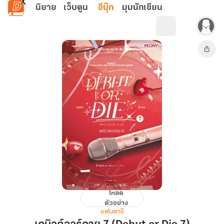
ข้ามไปยังเนื้อหาหลัก
นิยาย
เว็บตูน
อีบุ๊ก
มุมนักเขียน
โหลด
เด
ตัวอย่าง
บิ
แฟนตาซี
วต์