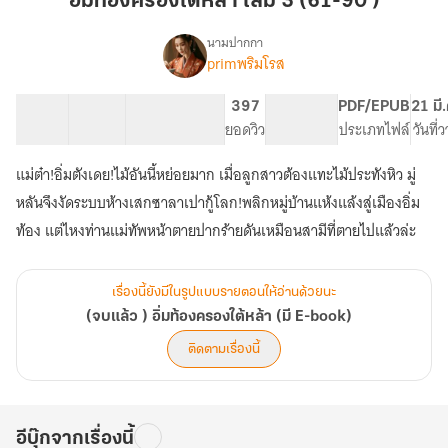
อิ่มท้องครองใต้หล้า เล่ม 3 (61-90 )
ใต้
หล้า
นามปากกา
primพริมโรส
(จบ
เล่ม
เรื่อง
แล้ว
3
)
30 ตอน
70.9K
696
397
PG ทั่วไป
PDF/EPUB
21 มี
(61-
อิ่ม
สารบัญ
จำนวนคำ
จำนวนหน้า (A5)
ยอดวิว
ระดับเนื้อหา
ประเภทไฟล์
วันที่
90
ท้อง
)
ครอง
แม่ต๋า!อิ่มตังเดย!ไม้อันนี้หย่อยมาก เมื่อลูกสาวต้องแทะไม้ประทังหิว มู่
ใต้
หลันจึงงัดระบบห้างเสกซาลาเปากู้โลก!พลิกหมู่บ้านแห้งแล้งสู่เมืองอิ่ม
หล้า
(มี
ท้อง แต่ไหงท่านแม่ทัพหน้าตายปากร้ายดันเหมือนสามีที่ตายไปแล้วล่ะ
E-
book)
เรื่องนี้ยังมีในรูปแบบรายตอนให้อ่านด้วยนะ
(จบแล้ว ) อิ่มท้องครองใต้หล้า (มี E-book)
ติดตามเรื่องนี้
อีบุ๊กจากเรื่องนี้