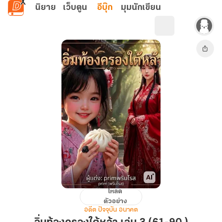
ข้ามไปยังเนื้อหาหลัก
นิยาย
เว็บตูน
อีบุ๊ก
มุมนักเขียน
โหลด
อิ่ม
ตัวอย่าง
ท้อง
อดีต ปัจจุบัน อนาคต
ครอง