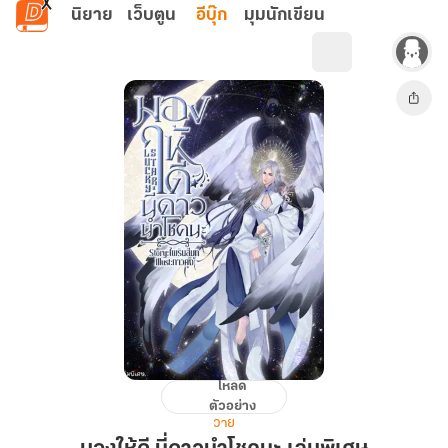
ข้ามไปยังเนื้อหาหลัก
นิยาย
เว็บตูน
อีบุ๊ก
มุมนักเขียน
โหลด
มอง
ตัวอย่าง
ให้
วาย
ดี