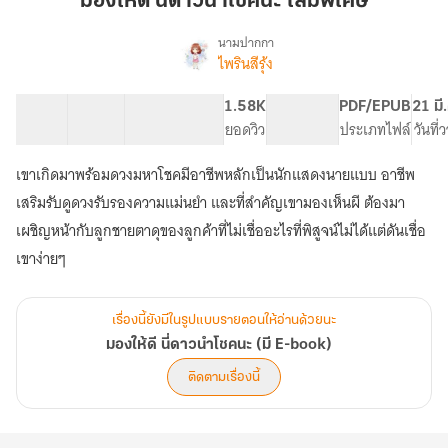
มองให้ดี นี่ดาวนำโชคนะ เล่มพิเศษ
นี่
ดาว
นามปากกา
ไพรินสีรุ้ง
เรื่อง
นำ
มอง
โชค
ให้
24 ตอน
60.77K
238
1.58K
PG ทั่วไป
PDF/EPUB
21 มี
นะ
ดี
สารบัญ
จำนวนคำ
จำนวนหน้า (A5)
ยอดวิว
ระดับเนื้อหา
ประเภทไฟล์
วันที่
เล่ม
นี่
ดาว
พิเศษ
เขาเกิดมาพร้อมดวงมหาโชคมีอาชีพหลักเป็นนักแสดงนายแบบ อาชีพ
นำ
โชค
เสริมรับดูดวงรับรองความแม่นยำ และที่สำคัญเขามองเห็นผี ต้องมา
นะ
เผชิญหน้ากับลูกชายตาดุของลูกค้าที่ไม่เชื่ออะไรที่พิสูจน์ไม่ได้แต่ดันเชื่อ
(มี
เขาง่ายๆ
E-
book)
เรื่องนี้ยังมีในรูปแบบรายตอนให้อ่านด้วยนะ
มองให้ดี นี่ดาวนำโชคนะ (มี E-book)
ติดตามเรื่องนี้