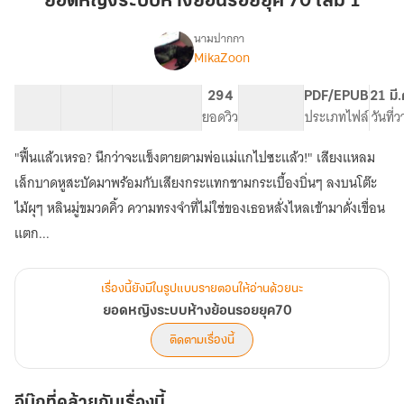
ยอดหญิงระบบห้างย้อนรอยยุค 70 เล่ม 1
ห้าง
ย้อน
นามปากกา
MikaZoon
เรื่อง
รอย
ยอด
ยุค
หญิง
42 ตอน
82.47K
490
294
PG ทั่วไป
PDF/EPUB
21 มี
70
ระบบ
สารบัญ
จำนวนคำ
จำนวนหน้า (A5)
ยอดวิว
ระดับเนื้อหา
ประเภทไฟล์
วันที่
เล่ม
ห้าง
ย้อน
1
"ฟื้นแล้วเหรอ? นึกว่าจะแข็งตายตามพ่อแม่แกไปซะแล้ว!" เสียงแหลม
รอย
ยุค70
เล็กบาดหูสะบัดมาพร้อมกับเสียงกระแทกชามกระเบื้องบิ่นๆ ลงบนโต๊ะ
ไม้ผุๆ หลินมู่ขมวดคิ้ว ความทรงจำที่ไม่ใช่ของเธอหลั่งไหลเข้ามาดั่งเขื่อน
แตก...
เรื่องนี้ยังมีในรูปแบบรายตอนให้อ่านด้วยนะ
ยอดหญิงระบบห้างย้อนรอยยุค70
ติดตามเรื่องนี้
อีบุ๊กที่คล้ายกับเรื่องนี้