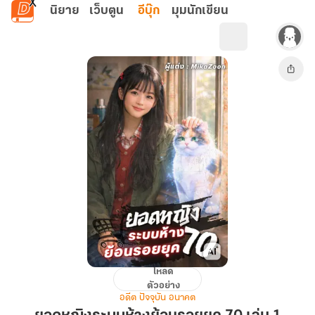
ข้ามไปยังเนื้อหาหลัก
นิยาย
เว็บตูน
อีบุ๊ก
มุมนักเขียน
โหลด
ยอด
ตัวอย่าง
หญิง
อดีต ปัจจุบัน อนาคต
ระบบ