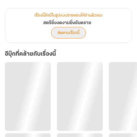
สาวสีเลือดทิ้งไปทางหน้าต่าง เกี้ยวแปดคนหาม นางก้าวลงมาตบหน้า
ญาติผู้น้องจนเลือดกบปาก แล้วประกาศให้ได้ยินกันทั้งเมืองหลวง
เรื่องนี้ยังมีในรูปแบบรายตอนให้อ่านด้วยนะ
“ในเมื่อพวกเจ้าลึกซึ้งกันมานาน ข้าก็ขอยกงานแต่งแสนอัปมงคลนี้ให้...
สตรียิ่งงดงามยิ่งอันตราย
ถือเสียว่าทำทาน!”
ติดตามเรื่องนี้
ทว่าการขัดราชเสาวนีย์ของฮองเฮามีโทษถึงตาย แต่ไม่ถึงกับทั้งตระกูล
นางจึงหันหลังให้จวนโหว แล้วชี้นิ้วเรียวยาวขึ้นไปยังระเบียงโรงเตี๊ยม
อีบุ๊กที่คล้ายกับเรื่องนี้
สบตากับ ‘เซี่ย เปี้ยนซาง’ เซี่ยอ๋องทรราชจอมเสเพล ผู้มีข่าวลือหนาหูว่า
‘นกเขาไม่ขัน’
“เซี่ยอ๋อง! ราชโองการสมรสพระราชทานเปล่าในมือท่าน ข้าขอซื้อ! ลง
นามชื่อข้า... ‘กู้เย่หลี’ข้าจะยอมเป็นวัวเป็นม้าให้ท่านขี่ชาตินี้ทั้งชาติ ชั่ว
ชีวิตมีท่านเป็นสามีผู้เดียว!”
บุรุษผู้มีอนุเต็มจวนเลิกคิ้วขึ้นอย่างรู้สึกสนุก ก่อนจะตวัดพู่กันเปื้อน
หมึก... ตบหน้าฮองเฮาและขั้วอำนาจมืดจนแผ่นดินสะเทือน!...
“ถูกใจข้าจริง ๆ เรื่องครื้นเครงเช่นนี้ข้าไม่พบมานานแล้ว” เซี่ยเปี้ยนซาง
หรือเซี่ยอ๋องผู้ได้ขึ้นชื่อว่าเป็นตระกูลที่ไร้คนดี ยากจนคนมีคุณธรรม
ตัดสินความเหี้ยมโหดผิดมนุษย์ แต่กลับตอบรับสตรีใจกล้าตรงหน้าเข้า