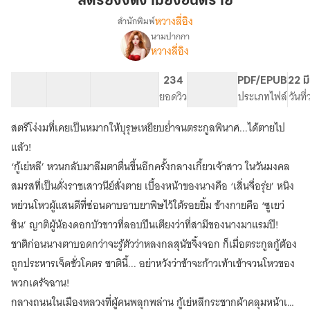
สตรียิ่งงดงามยิ่งอันตราย
ยิ่ง
หวางลี่อิง
สำนักพิมพ์
อันตราย
นามปากกา
เรื่อง
หวางลี่อิง
สตรี
ยิ่ง
งดงาม
41 ตอน
119.93K
677
234
PG ทั่วไป
PDF/EPUB
22 ม
ยิ่ง
สารบัญ
จำนวนคำ
จำนวนหน้า (A5)
ยอดวิว
ระดับเนื้อหา
ประเภทไฟล์
วันที
อันตราย
สตรีโง่งมที่เคยเป็นหมากให้บุรุษเหยียบย่ำจนตระกูลพินาศ...ได้ตายไป
แล้ว!
‘กู้เย่หลี’ หวนกลับมาลืมตาตื่นขึ้นอีกครั้งกลางเกี้ยวเจ้าสาว ในวันมงคล
สมรสที่เป็นดั่งราชเสาวนีย์สั่งตาย เบื้องหน้าของนางคือ ‘เสิ่นจื่อรุ่ย’ หนิง
หย่วนโหวผู้แสนดีที่ซ่อนดาบอาบยาพิษไว้ใต้รอยยิ้ม ข้างกายคือ ‘ซูเยว่
ซิน’ ญาติผู้น้องดอกบัวขาวที่ลอบปีนเตียงว่าที่สามีของนางมาแรมปี!
ชาติก่อนนางตาบอดกว่าจะรู้ตัวว่าหลงกลสุนัขจิ้งจอก ก็เมื่อตระกูลกู้ต้อง
ถูกประหารเจ็ดชั่วโคตร ชาตินี้... อย่าหวังว่าข้าจะก้าวเท้าเข้าจวนโหวของ
พวกเดรัจฉาน!
กลางถนนในเมืองหลวงที่ผู้คนพลุกพล่าน กู้เย่หลีกระชากผ้าคลุมหน้าเจ้า