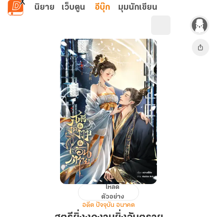
ข้ามไปยังเนื้อหาหลัก
นิยาย
เว็บตูน
อีบุ๊ก
มุมนักเขียน
โหลด
สตรี
ตัวอย่าง
ยิ่ง
อดีต ปัจจุบัน อนาคต
งดงาม