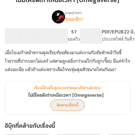
ไม่มีใครดีเท่าเหนือเวหา [Omegaverse]
เท่า
เหนือ
นามปากกา
ขนนกอีกา
เรื่อง
เวหา
ไม่มี
[Omegaverse]
ใคร
39 ตอน
102.7K
634
57
PG ทั่วไป
PDF/EPUB
22 มี
ดี
สารบัญ
จำนวนคำ
จำนวนหน้า (A5)
ยอดวิว
ระดับเนื้อหา
ประเภทไฟล์
วันที่
เท่า
เหนือ
เมื่อโอเมก้าหน้าหวานสุดเรียบร้อยต้องมาแต่งงานกับอัลฟ่าหน้าวีนขี้
เวหา
[Omegaverse]
โวยวายที่ปากบอกไม่แคร์ แต่ตามดูแลยิ่งกว่าแม่ไก่กับลูกเจี๊ยบ นี่แค่จำใจ
แต่งนะเนี่ย แล้วถ้าแต่งเพราะเต็มใจจะทุ่มสุดตัวขนาดไหนกันนะ?
เรื่องนี้ยังมีในรูปแบบรายตอนให้อ่านด้วยนะ
ไม่มีใครดีเท่าเหนือเวหา [Omegaverse]
ติดตามเรื่องนี้
อีบุ๊กที่คล้ายกับเรื่องนี้