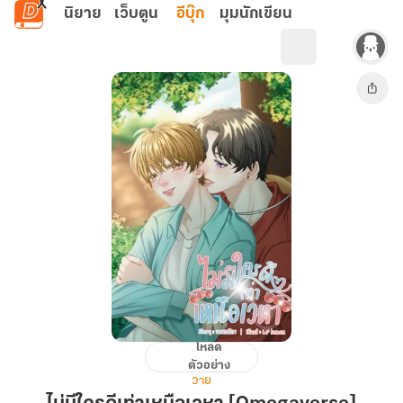
ข้ามไปยังเนื้อหาหลัก
นิยาย
เว็บตูน
อีบุ๊ก
มุมนักเขียน
โหลด
ไม่มี
ตัวอย่าง
ใคร
วาย
ดี