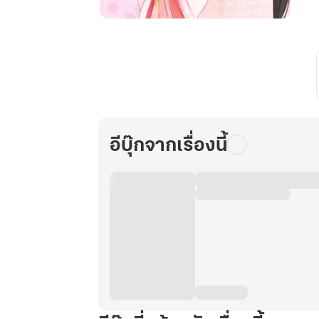
หาก
โลก
นี้
เหลือ
สอง
คน
ที่รัก
อีบุ๊กจากเรื่องนี้
ท่าน
ข้า
คือ
หนึ่ง
ใน
นั้น
เล่ม
4