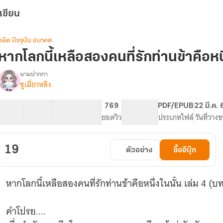
เขียน
อดีต ปัจจุบัน อนาคต
หากโลกนี้เหลือสองคนที่รักท่านข้าคือหนึ
นามปากกา
ซูเมี่ยวหลิง
(มี
รื่อง
อี
บุ๊ค
15 ตอน
23.01K
134
769
PG ทั่วไป
PDF/EPUB
22 มี.ค.
จบ
สารบัญ
จำนวนคำ
จำนวนหน้า (A5)
ยอดวิว
ระดับเนื้อหา
ประเภทไฟล์
วันที่วาง
แล้ว)หาก
โลก
ี้
19
ตัวอย่าง
ซื้ออีบุ๊ก
เหลือ
สอง
คน
หากโลกนี้เหลือสองคนที่รักท่านข้าคือหนึ่งในนั้น เล่ม 4 (บท
ที่รัก
ท่าน
ข้า
คำโปรย....
คือ