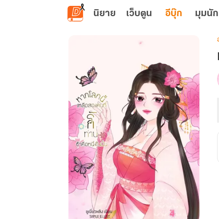
ข้ามไปยังเนื้อหาหลัก
นิยาย
เว็บตูน
อีบุ๊ก
มุมนัก
เ
น