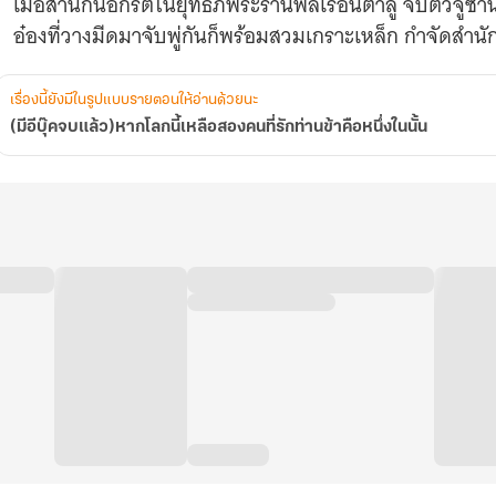
เมื่อสำนักนอกรีตในยุทธภพระรานพลเรือนต้าลู่ จับตัวจูซา
หนึ่ง
ใน
อ๋องที่วางมีดมาจับพู่กันก็พร้อมสวมเกราะเหล็ก กำจัดสำนักเ
นั้น
เรื่องนี้ยังมีในรูปแบบรายตอนให้อ่านด้วยนะ
(มีอีบุ๊คจบแล้ว)หากโลกนี้เหลือสองคนที่รักท่านข้าคือหนึ่งในนั้น