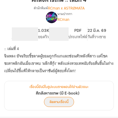
ศึกสังหารเทพ :: เล่มที่ 4
::
RCman x ASTRØMATA
สำนักพิมพ์
เล่ม
นามปากกา
เรื่อง
ที่
RCman
ศึก
4
สังหาร
เทพ
278
1.03K
PG ทั่วไป
PDF
22 มี.ค. 69
(มี
จำนวนหน้า (A5)
ยอดวิว
ระดับเนื้อหา
ประเภทไฟล์
วันที่วางขาย
E-
book)
:: เล่มที่ 4
ฉินหลง อัจฉริยะขี้ขลาดผู้ยอมถูกรังแกและซ่อนตัวหลังพี่สาว แต่โชค
ชะตาพลิกผันเมื่อเขาพบ 'ผลึกสีรุ้ง' พลังแห่งทวยเทพนับร้อยตื่นขึ้นในร่าง
เปลี่ยนไอ้ขี้แพ้ให้กลายเป็นราชันย์ผู้สยบทั้งโลก!
เรื่องนี้ยังมีในรูปแบบรายตอนให้อ่านด้วยนะ
ศึกสังหารเทพ (มี E-book)
ติดตามเรื่องนี้