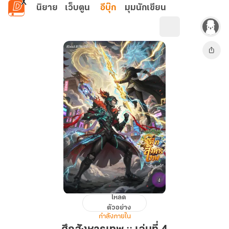
ข้ามไปยังเนื้อหาหลัก
นิยาย
เว็บตูน
อีบุ๊ก
มุมนักเขียน
โหลด
ศึก
ตัวอย่าง
สังหาร
กำลังภายใน
เทพ