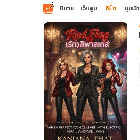
ข้ามไปยังเนื้อหาหลัก
นิยาย
เว็บตูน
อีบุ๊ก
มุมนัก
ย
เ
: