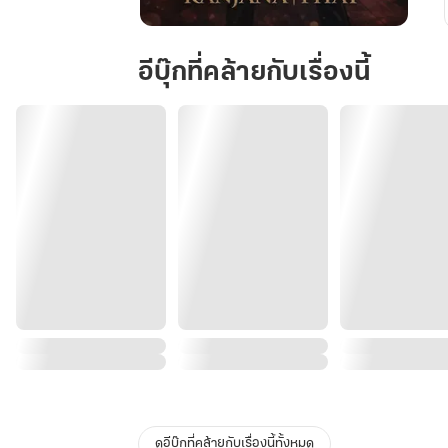
Red
Flag
อีบุ๊กที่คล้ายกับเรื่องนี้
(รัก)
สี
พาส
เทล
:
Soft
Pastel,
Deep
Red
Flag
ดูอีบุ๊กที่คล้ายกับเรื่องนี้ทั้งหมด