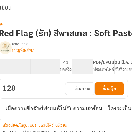
เขียน
ูริ
Red Flag (รัก) สีพาสเทล : Soft Pas
นามปากกา
กาญจ์ณภัทร
Red
รื่อง
Flag
(รัก)
18 ตอน
18.09K
67
41
PG ทั่วไป
PDF/EPUB
23 มี.ค.
สี
สารบัญ
จำนวนคำ
จำนวนหน้า (A5)
ยอดวิว
ระดับเนื้อหา
ประเภทไฟล์
วันที่วาง
พาส
เทล
128
ตัวอย่าง
ซื้ออีบุ๊ก
Soft
Pastel,
Deep
"เมื่อความซื่อสัตย์พ่ายแพ้ให้กับความเร่าร้อน... ใครจะเป็
Red
Flag
เรื่องนี้ยังมีในรูปแบบรายตอนให้อ่านด้วยนะ