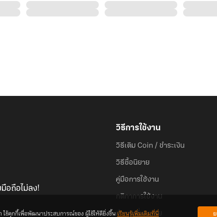
วิธีการใช้งาน
วิธีเติม Coin / ชำระเงิน
วิธีซื้อนิยาย
คู่มือการใช้งาน
มือถือไม่ลง!
กติกาการใช้งาน
้คุกกี้เพื่อพัฒนาประสบการณ์ของ ผู้ใช้ให้ดียิ่งขึ้น
เรียนรู้เพิ่มเติมที่นี่
ย
คำถามที่พบบ่อย