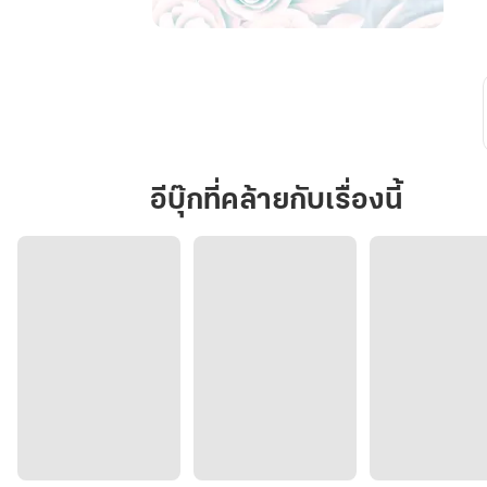
เกิด
ใหม่
ชาติ
นี้
จะ
ไม่
อีบุ๊กที่คล้ายกับเรื่องนี้
เป็น
ไก่
ให้
ใคร
ขี่