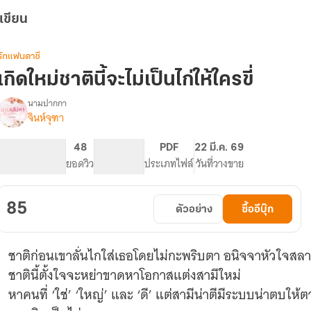
เขียน
รักแฟนตาซี
เกิดใหม่ชาตินี้จะไม่เป็นไก่ให้ใครขี่
นามปากกา
จินห์จุฑา
รื่อง
เกิด
ใหม่
147
48
PG ทั่วไป
PDF
22 มี.ค. 69
ชาติ
จำนวนหน้า (A5)
ยอดวิว
ระดับเนื้อหา
ประเภทไฟล์
วันที่วางขาย
ี้
จะ
ไม่
85
ตัวอย่าง
ซื้ออีบุ๊ก
เป็น
ไก่
ให้
ชาติก่อนเขาลั่นไกใส่เธอโดยไม่กะพริบตา อนิจจาหัวใจสล
ใคร
ี่
ชาตินี้ตั้งใจจะหย่าขาดหาโอกาสแต่งสามีใหม่
หาคนที่ ‘ใช่’ ‘ใหญ่’ และ ‘ดี’ แต่สามีน่าตีมีระบบน่าตบให้ตา