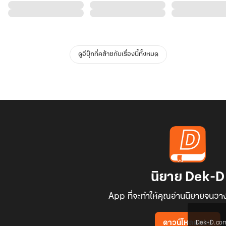
ดูอีบุ๊กที่คล้ายกับเรื่องนี้ทั้งหมด
นิยาย Dek-D
App ที่จะทำให้คุณอ่านนิยายจนวาง
Dek-D.com ใช
ดาวน์โหลดแอป