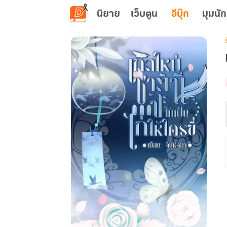
ข้ามไปยังเนื้อหาหลัก
นิยาย
เว็บตูน
อีบุ๊ก
มุมนัก
เ
น
ข