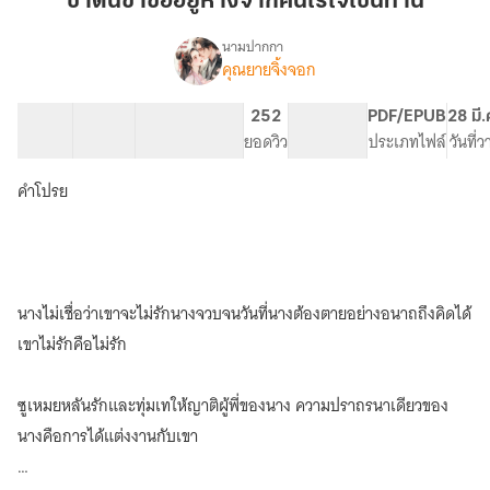
ชาตินี้ข้าขออยู่ห่างจากคนไร้ใจเช่นท่าน
ขอ
อยู่
นามปากกา
คุณยายจิ้งจอก
เรื่อง
ห่าง
ชาติ
จาก
นี้
28 ตอน
43.03K
234
252
PG ทั่วไป
PDF/EPUB
28 มี
คน
ข้า
สารบัญ
จำนวนคำ
จำนวนหน้า (A5)
ยอดวิว
ระดับเนื้อหา
ประเภทไฟล์
วันที่
ไร้
ขอ
อยู่
ใจ
คำโปรย
ห่าง
เช่น
จาก
ท่าน
คน
ไร้
ใจ
เช่น
นางไม่เชื่อว่าเขาจะไม่รักนางจวบจนวันที่นางต้องตายอย่างอนาถถึงคิดได้
ท่าน
เขาไม่รักคือไม่รัก
ซูเหมยหลันรักและทุ่มเทให้ญาติผู้พี่ของนาง ความปราถรนาเดียวของ
นางคือการได้แต่งงานกับเขา