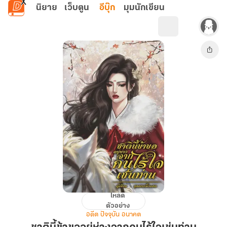
ข้ามไปยังเนื้อหาหลัก
นิยาย
เว็บตูน
อีบุ๊ก
มุมนักเขียน
โหลด
ชาติ
ตัวอย่าง
นี้
อดีต ปัจจุบัน อนาคต
ข้า