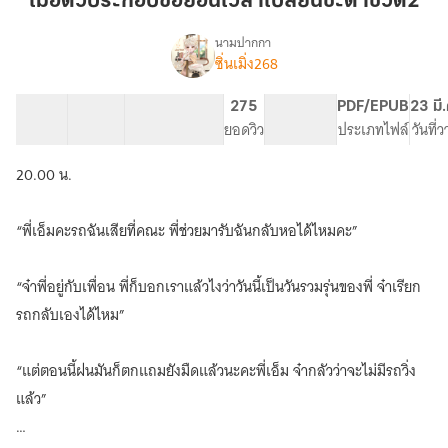
เมื่อตัวประกอบขอย้อนเวลาเปลี่ยนชะตาชีวิต2
ย้อน
เวลา
นามปากกา
ซิ่นเมิ่ง268
เรื่อง
เปลี่ยน
เมื่อ
ชะตา
ตัวประกอบ
23 ตอน
42.65K
308
275
PG ทั่วไป
PDF/EPUB
23 มี
ชีวิต2
ขอ
สารบัญ
จำนวนคำ
จำนวนหน้า (A5)
ยอดวิว
ระดับเนื้อหา
ประเภทไฟล์
วันที่
ย้อน
เวลา
20.00 น.
เปลี่ยน
ชะตา
ชีวิต
“พี่เอ็มคะรถฉันเสียที่คณะ พี่ช่วยมารับฉันกลับหอได้ไหมคะ”
“จ๋าพี่อยู่กับเพื่อน พี่ก็บอกเราแล้วไงว่าวันนี้เป็นวันรวมรุ่นของพี่ จ๋าเรียก
รถกลับเองได้ไหม”
“แต่ตอนนี้ฝนมันก็ตกแถมยังมืดแล้วนะคะพี่เอ็ม จ๋ากลัวว่าจะไม่มีรถวิ่ง
แล้ว”