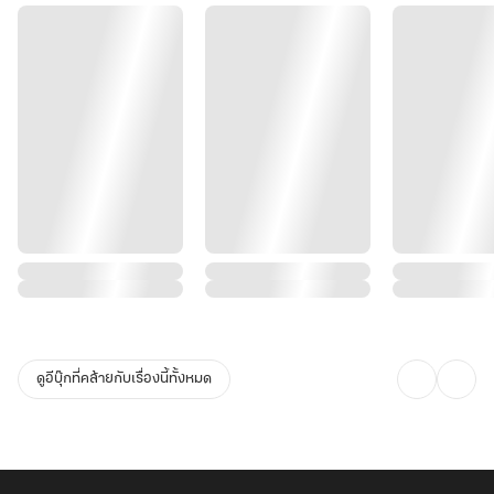
ร้ายที่ชายป่าหลังมหาลัย คาดว่าผู้เสียหายจะต่อสู้ขัดขืนจึงถูกทำร้ายด้วย
ไม้ตีเข้าที่ศีรษะจนสลบไป โชคดีที่มีพลเมืองดีเข้ามาเจอจึงได้จับกุมตัว
คนร้ายและโทรเรียกรถกู้ภัยมารับคนเจ็บส่งโรงพยาบาลแล้วครับ”
“จ๋า......”
02.00 น.
“คนไข้บาดเจ็บที่ศีรษะ มีเลือดออกในสมอง แถมยังมีหลายจุดที่บอบช้ำ
ตอนนี้ยังต้องรอดูอาการอีกสักพัก”
“จ๋าจะไม่เป็นไรใช่ไหมหมอ”
ดูอีบุ๊กที่คล้ายกับเรื่องนี้ทั้งหมด
“หมออยากให้ทำใจเผื่อเอาไว้บ้าง บางทีคนไข้อาจจะกลายเป็นเจ้าหญิง
นิทราก็ได้”