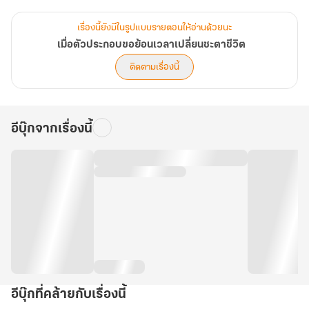
“จ๋าลองเรียกก่อน ไม่ว่าเขาจะเรียกแพงแค่ไหนก็จ่ายไปเถอะเดี๋ยวพี่โอน
เงินค่ารถให้”
เรื่องนี้ยังมีในรูปแบบรายตอนให้อ่านด้วยนะ
เมื่อตัวประกอบขอย้อนเวลาเปลี่ยนชะตาชีวิต
“.........”
ติดตามเรื่องนี้
00.0 น.
อีบุ๊กจากเรื่องนี้
กริ๊ง กริ๊ง
“จ๋าว่าไง ยังไม่นอนอีกเหรอ”
“ผมเป็นเจ้าหน้าที่ตำรวจนะครับ คุณเป็นอะไรกับเจ้าของโทรศัพท์ครับ”
“ผมเป็นแฟนของเธอ เกิดอะไรขึ้นกับจ๋าครับ”
“ทำใจดี ๆ นะครับ คือว่าเจ้าของโทรศัพท์ถูกแท็กซี่พามาปล้นและทำมิดีมิ
อีบุ๊กที่คล้ายกับเรื่องนี้