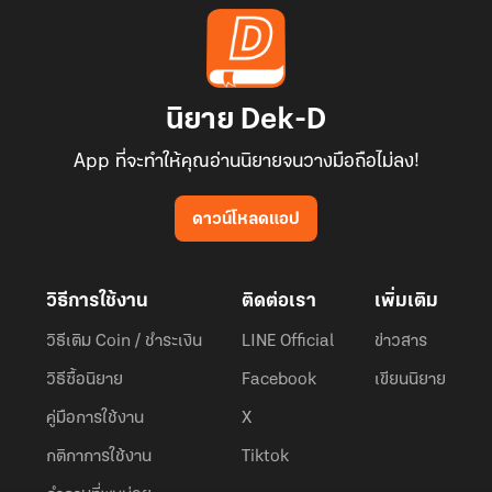
12.00 น
“เราย้ายผู้ป่วยออกจากห้องฉุกเฉินไปที่ห้องปลอดเชื้อ แต่ก็ยังงดเยี่ยมนะ
คะ ญาติช่วยรอข้างนอก”
นิยาย Dek-D
“ผมอยากรู้ว่าจ๋าอาการดีขึ้นบ้างไหม”
App ที่จะทำให้คุณอ่านนิยายจนวางมือถือไม่ลง!
“หมอยังให้คำตอบไม่ได้ คงได้แต่รอให้ร่างกายดีขึ้นมาเท่านั้น”
ดาวน์โหลดแอป
สามปีผ่านไป
วิธีการใช้งาน
ติดต่อเรา
เพิ่มเติม
“จ๋า...พี่มาเยี่ยมเราแล้วนะ อาทิตย์ก่อนไม่ได้มาพี่ต้องขอโทษด้วย พอดีพี่
วิธีเติม Coin / ชำระเงิน
LINE Official
ข่าวสาร
มีงานที่ต่างจังหวัดก็เลยไม่ได้มา แต่ต่อไปพี่จะไม่ไปไหนไกล ๆ แล้วนะ”
วิธีซื้อนิยาย
Facebook
เขียนนิยาย
คู่มือการใช้งาน
X
“เธอดูสิแฟนคนไข้ดีมากจริง ๆ คนไข้นอนมาสามปีแล้วยังคอยมาดูแลไม่
กติกาการใช้งาน
Tiktok
ห่างอยู่ตลอด”