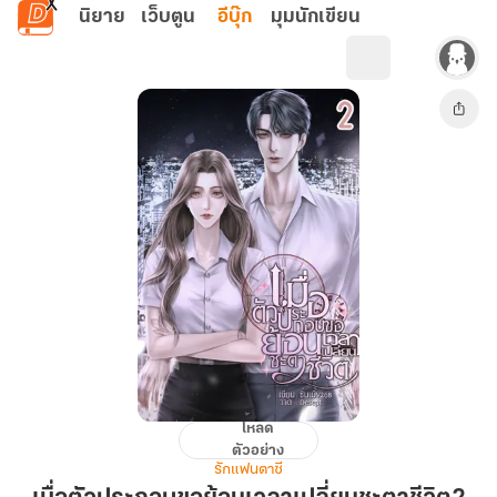
ข้ามไปยังเนื้อหาหลัก
นิยาย
เว็บตูน
อีบุ๊ก
มุมนักเขียน
โหลด
เมื่อ
ตัวอย่าง
ตัวประกอบ
รักแฟนตาซี
ขอ