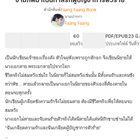
ข้ามภพมาเป็นทาสรักผู้บัญชาการตัวร้าย
เป็น
Faang Faang Book
สำนักพิมพ์
ทาส
นามปากกา
เรื่อง
รัก
Faang Faang
ข้าม
ผู้
ภพ
บัญชาการ
มา
42 ตอน
82.5K
625
60
PG ทั่วไป
PDF/EPUB
23 มี
ตัว
เป็น
สารบัญ
จำนวนคำ
จำนวนหน้า (A5)
ยอดวิว
ระดับเนื้อหา
ประเภทไฟล์
วันที่
ทาส
ร้าย
รัก
เป็นนักเขียนเจ้าของเรื่องดัง หัวใจผุพังเพราะถูกหักอก จึงเขียนนิยายให้
ผู้
นางเอกตาย พระเอกหายไปจากโลก
บัญชาการ
ตัว
ชีวิตจริงไม่สมหวังเช่นไร ในนิยายก็ไม่สมหวังเช่นนั้น มีทั้งคนรักและคนชัง
ร้าย
ทว่าฬฃ... ตายแล้วกลายเป็นนางเอกในนิยายของตัวเองที่ต้องตายใน
ตอนจบทุกครั้ง
นักเขียนผู้เกลียดชังความรักจึงไม่ยอมตาย ต้องมีชีวิตจริงเพื่อให้ตอนจบ
สมหวัง
นางเอกไม่ตายและจับคนร้ายตัวจริงได้หนีตายได้แต่หนีรักซาบซ่านไม่ได้
"ฉันเกลียดความรักและฉันเกลียดผู้บัญชาการตัวร้าย"