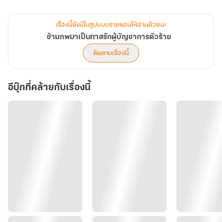
*******V**********
ฝากนิยายรักจีนโบราณในยุค 80 ด้วยนะ เนื้อเรื่องสนุก ซาบซึ้ง ซาบซ่าน
เรื่องนี้ยังมีในรูปแบบรายตอนให้อ่านด้วยนะ
ที่สุด จบดีมีความสุข
ข้ามภพมาเป็นทาสรักผู้บัญชาการตัวร้าย
พระเอกคลั่งรัก นางเอกไม่โง่
ติดตามเรื่องนี้
อีบุ๊กที่คล้ายกับเรื่องนี้