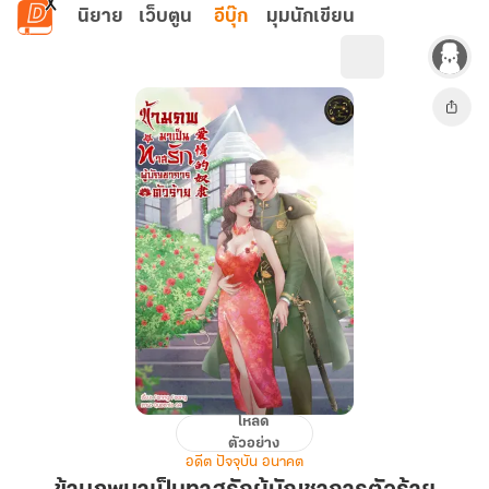
ข้ามไปยังเนื้อหาหลัก
นิยาย
เว็บตูน
อีบุ๊ก
มุมนักเขียน
โหลด
ข้าม
ตัวอย่าง
ภพ
อดีต ปัจจุบัน อนาคต
มา