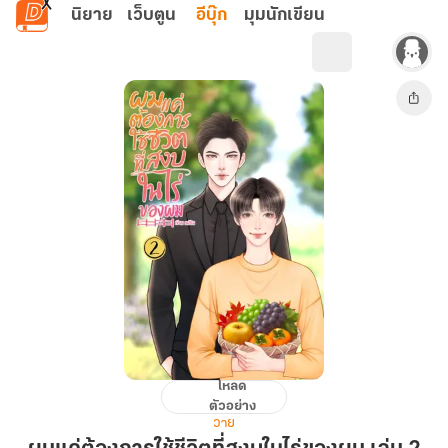
ข้ามไปยังเนื้อหาหลัก
นิยาย
เว็บตูน
อีบุ๊ก
มุมนักเขียน
โหลด
ผม
ตัวอย่าง
แค่
วาย
ต้องการ