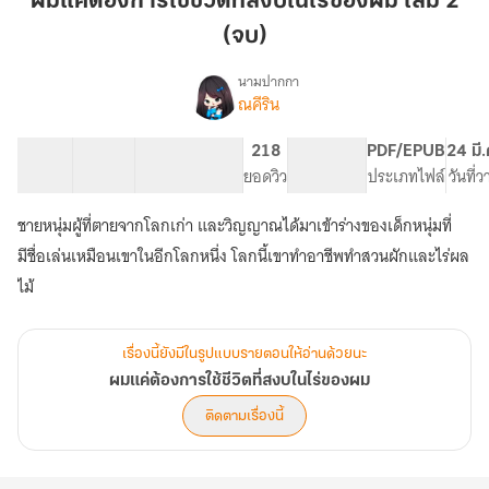
ผมแค่ต้องการใช้ชีวิตที่สงบในไร่ของผม เล่ม 2
ใช้
(จบ)
ชีวิต
ที่
นามปากกา
สงบ
ณคีริน
เรื่อง
ผม
ใน
แค่
ไร่
27 ตอน
72.44K
280
218
PG ทั่วไป
PDF/EPUB
24 มี
ต้องการ
สารบัญ
จำนวนคำ
ของ
จำนวนหน้า (A5)
ยอดวิว
ระดับเนื้อหา
ประเภทไฟล์
วันที่
ใช้
ผม
ชีวิต
ชายหนุ่มผู้ที่ตายจากโลกเก่า และวิญญาณได้มาเข้าร่างของเด็กหนุ่มที่
เล่ม
ที่
สงบ
2
มีชื่อเล่นเหมือนเขาในอีกโลกหนึ่ง โลกนี้เขาทำอาชีพทำสวนผักและไร่ผล
ใน
(จบ)
ไม้
ไร่
ของ
ผม
เรื่องนี้ยังมีในรูปแบบรายตอนให้อ่านด้วยนะ
ผมแค่ต้องการใช้ชีวิตที่สงบในไร่ของผม
ติดตามเรื่องนี้