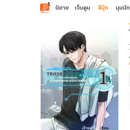
ข้ามไปยังเนื้อหาหลัก
นิยาย
เว็บตูน
อีบุ๊ก
มุมนัก
เ
: