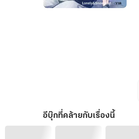
TRADE
:
แลก
เปลี่ยน
สินค้า
ด้วย
ตลาด
กลาง
จักรวาล
มิติ
(เล่ม
1)
อีบุ๊กที่คล้ายกับเรื่องนี้