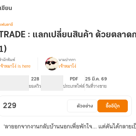
เขียน
แฟนตาซี
TRADE : แลกเปลี่ยนสินค้า ด้วยตลาดก
1)
สำนักพิมพ์
นามปากกา
เจ้าหมาโง่ is here
เจ้าหมาโง่
[จบ
รื่อง
แล้ว]
TRADE
385
228
PG ทั่วไป
PDF
25 มี.ค. 69
จำนวนหน้า (A5)
ยอดวิว
ระดับเนื้อหา
ประเภทไฟล์
วันที่วางขาย
แลก
เปลี่ยน
สินค้า
229
ตัวอย่าง
ซื้ออีบุ๊ก
ด้วย
ตลาด
กลาง
'ลาออกจากงานกลับบ้านนอกเพื่อพักใจ... แต่ดันได้กลายเป็
จักรวาล
มิติ