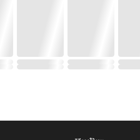
[คำเตือน] เวอร์ชันอีบุ๊คคือฉบับขัดเกลา มีเนื้อเรื่องบางส