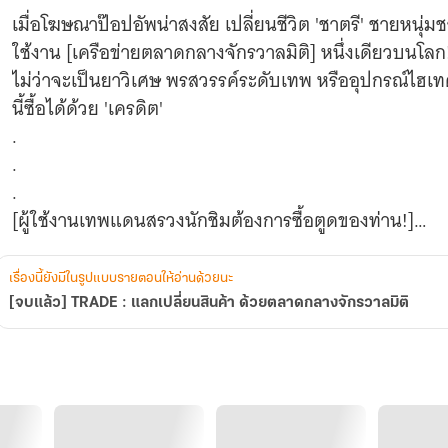
เมื่อโฆษณาป๊อปอัพน่าสงสัย เปลี่ยนชีวิต 'ชาตรี' ชายหนุ่ม
ใช้งาน [เครือข่ายตลาดกลางจักรวาลมิติ] หนึ่งเดียวบนโลก
ไม่ว่าจะเป็นยาวิเศษ พรสวรรค์ระดับเทพ หรืออุปกรณ์ไฮเ
นี้ซื้อได้ด้วย 'เครดิต'
.
.
.
[ผู้ใช้งานเทพแดนสรวงนักชิมต้องการซื้อตูดของท่าน!]
.
.
เรื่องนี้ยังมีในรูปแบบรายตอนให้อ่านด้วยนะ
.
[จบแล้ว] TRADE : แลกเปลี่ยนสินค้า ด้วยตลาดกลางจักรวาลมิติ
เรื่องราวสุดแฟนตาซี (ที่แฝงไปด้วยความกาว) ได้เริ่มต้นข
กว่า 50,000 วิวบนเว็บไซต์ Dek-D
เล่มที่ 1 [บทที่ 1 - บทที่ 49]