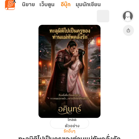
ข้ามไปยังเนื้อหาหลัก
นิยาย
เว็บตูน
อีบุ๊ก
มุมนักเขียน
โหลด
ทะลุ
ตัวอย่าง
มิติ
รักอื่นๆ
ไป