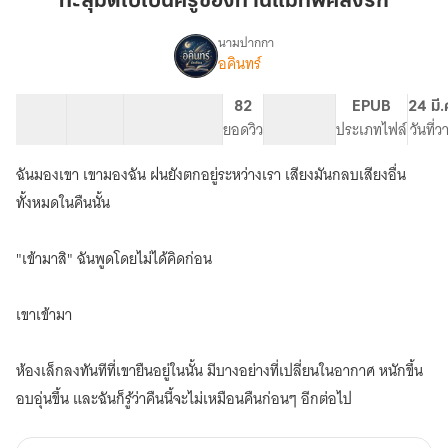
ทะลุมิติไปเป็นครูของท่านแม่ทัพคลั่งรัก
เป็น
ครู
นามปากกา
อคินทร์
เรื่อง
ของ
ทะลุ
ท่าน
มิติ
28 ตอน
48.28K
271
82
PG ทั่วไป
EPUB
24 มี.
แม่ทัพ
ไป
สารบัญ
จำนวนคำ
จำนวนหน้า (A5)
ยอดวิว
ระดับเนื้อหา
ประเภทไฟล์
วันที่
คลั่ง
เป็น
ครู
รัก
ฉันมองเขา เขามองฉัน ฝนยังตกอยู่ระหว่างเรา เสียงมันกลบเสียงอื่น
ของ
ท่าน
ทั้งหมดในคืนนั้น
แม่ทัพ
คลั่ง
"เข้ามาสิ" ฉันพูดโดยไม่ได้คิดก่อน
รัก
เขาเข้ามา
ห้องเล็กลงทันทีที่เขายืนอยู่ในนั้น มีบางอย่างที่เปลี่ยนในอากาศ หนักขึ้น