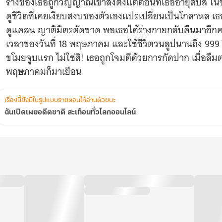
ร่างของเธอถูกวิญญาณเข้าสิงตั้งแต่ตอนที่เธออายุสิบสี่ ในช่
ดูชีวิตที่เคยเงียบสงบของตัวเองแปรเปลี่ยนเป็นโกลาหล เ
ดูแคลน ญาติมิตรตัดขาด พอเธอได้ร่างกายกลับคืนมาอีกครั
เวลาของวันที่ 18 พฤษภาคม และใช้ชีวิตวนลูปนานถึง 999 ป
ขโมยจูบแรก ไม่ใช่สิ! เธอถูกโจมตีด้วยการกัดปาก เมื่อลืมตาตื
พฤษภาคมก็มาเยือน
เรื่องนี้ยังมีในรูปแบบรายตอนให้อ่านด้วยนะ
ฉันเปิดเผยอดีตชาติ สะเทือนทั่วโลกออนไลน์