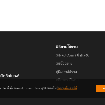
วิธีการใช้งาน
วิธีเติม Coin / ชำระเงิน
วิธีซื้อนิยาย
คู่มือการใช้งาน
มือถือไม่ลง!
กติกาการใช้งาน
้คุกกี้เพื่อพัฒนาประสบการณ์ของ ผู้ใช้ให้ดียิ่งขึ้น
เรียนรู้เพิ่มเติมที่นี่
ย
คำถามที่พบบ่อย