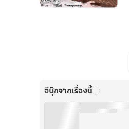
ฉัน
เปิด
เผย
อดีต
ชาติ
สะเทือน
ทั่ว
โลก
ออนไลน์
เล่ม
1
อีบุ๊กจากเรื่องนี้