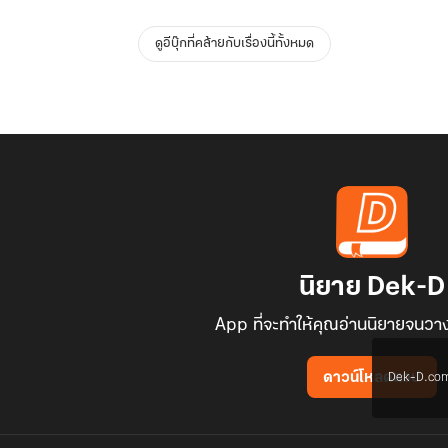
ดูอีบุ๊กที่คล้ายกับเรื่องนี้ทั้งหมด
นิยาย Dek-D
App ที่จะทำให้คุณอ่านนิยายจนวาง
Dek-D.com ใช
ดาวน์โหลดแอป