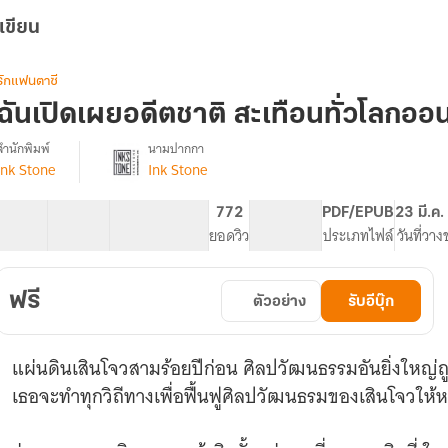
เขียน
รักแฟนตาซี
ฉันเปิดเผยอดีตชาติ สะเทือนทั่วโลกออน
สำนักพิมพ์
นามปากกา
Ink Stone
Ink Stone
รื่อง
ฉัน
เปิด
61 ตอน
114.14K
628
772
PG ทั่วไป
PDF/EPUB
23 มี.ค
เผย
สารบัญ
จำนวนคำ
จำนวนหน้า (A5)
ยอดวิว
ระดับเนื้อหา
ประเภทไฟล์
วันที่วา
อดีต
ชาติ
สะเทือน
ฟรี
ตัวอย่าง
รับอีบุ๊ก
ั่ว
โลก
ออนไลน์
แผ่นดินเสินโจวสามร้อยปีก่อน ศิลปวัฒนธรรมอันยิ่งใหญ่ถูก
เธอจะทำทุกวิถีทางเพื่อฟื้นฟูศิลปวัฒนธรมของเสินโจวให้หวน