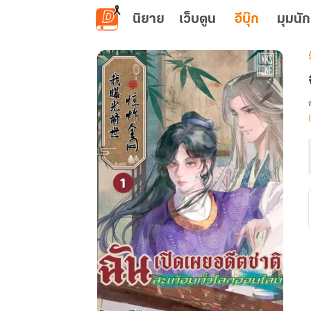
ข้ามไปยังเนื้อหาหลัก
นิยาย
เว็บตูน
อีบุ๊ก
มุมนัก
เ
ท