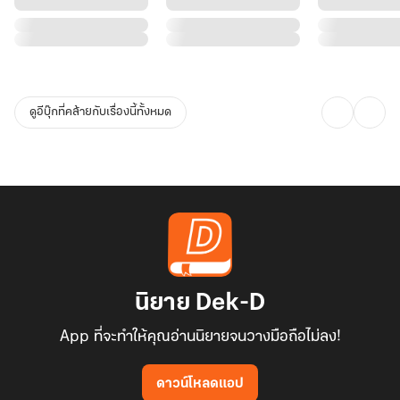
กว่าที่เขาคิด ดูเหมือนว่าตรงนี้จะเป็นเงินสินเดิมของท่านย่าจอมบ่นนั่น
ด้วย
'เก็บเข้ามิติ!' มือเล็กกวาดใส่อากาศเบา ๆ สินเดิมตรงหน้าก็หายเข้ามิติ
ดูอีบุ๊กที่คล้ายกับเรื่องนี้ทั้งหมด
ของเขาทันที เด็กน้อยไม่รอช้าหันไปตรวจสอบสมบัติอย่างอื่นต่อ"กูกู
ตรวจสอบให้หน่อยว่าสมบัติในหีบพวกนี้มากจากไหน ทำไมมันดูเยอะผิด
ปกติ ข้าคิดว่าพวกเขาไม่น่าจะหาเงินเก่งและมีเงินมากขนาดนี้"
[ตรวจพบว่านั่นคือเงินจากการโกงค่าซื้อไม้เพื่อสร้างสะพานของหลวง
ขอรับเจ้านาย] ระบบค้นหาครู่เดียวก็เจอแหล่งที่มาของเงินแล้ว
เซียนเซียนน้อยส่ายหัว พ่อเลวของเขาช่างมีเส้นสายในการโกงแผ่นดิน
นิยาย Dek-D
จริง ๆ มือเล็กกวาดทุกอย่างเข้ามิติของตน เมื่อหันไปดูสินเดิมของมารดา
App ที่จะทำให้คุณอ่านนิยายจนวางมือถือไม่ลง!
ก็พบว่าตอนนี้แทบเกลี้ยงแล้วเหลือเพียงพวกภาพวาด หมึกพู่กันและ
หนังสือเท่านั้น
ดาวน์โหลดแอป