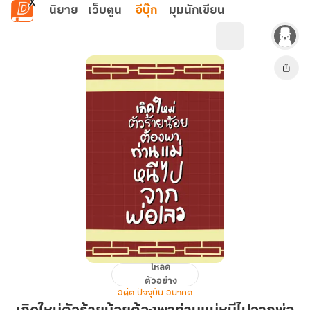
ข้ามไปยังเนื้อหาหลัก
นิยาย
เว็บตูน
อีบุ๊ก
มุมนักเขียน
โหลด
เกิด
ตัวอย่าง
ใหม่
อดีต ปัจจุบัน อนาคต
ตัว