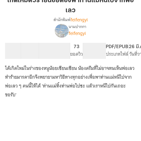
เกิดใหม่ตัวร้ายน้อยต้องพาท่านแม่หนีไปจากพ่อ
ร้าย
เลว
น้อย
feifengyi
สำนักพิมพ์
ต้อง
นามปากกา
พา
เรื่อง
feifengyi
เกิด
ท่าน
ใหม่
แม่
ตัว
18 ตอน
20.19K
98
73
PG ทั่วไป
PDF/EPUB
26 มี
หนี
ร้าย
สารบัญ
จำนวนคำ
จำนวนหน้า (A5)
ยอดวิว
ระดับเนื้อหา
ประเภทไฟล์
วันที่
ไป
น้อย
จาก
ต้อง
ได้เกิดใหม่ในร่างของหนูน้อยเซียนเซียน น้องดรีมที่ไม่อาจทนเห็นพ่อเลว
พา
พ่อ
ทำร้ายมารดาอีกจึงพยายามหาวิธีทางทุกอย่างเพื่อพาท่านแม่หนีไปจาก
ท่าน
เลว
แม่
พ่อเลว ๆ คนนี้ให้ได้ 'ท่านแม่ทิ้งท่านพ่อไปซะ แล้วเราหนีไปกันเถอะ
หนี
ขอรับ'
ไป
จาก
พ่อ
เลว