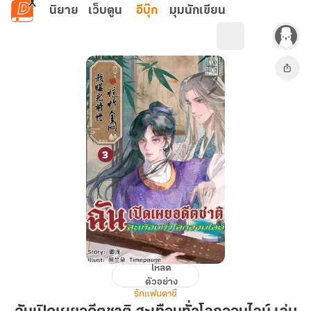
ข้ามไปยังเนื้อหาหลัก
นิยาย
เว็บตูน
อีบุ๊ก
มุมนักเขียน
โหลด
ฉัน
ตัวอย่าง
เปิด
รักแฟนตาซี
เผย