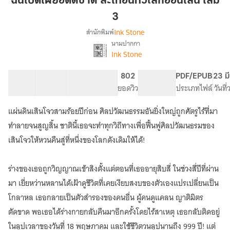
ฉันเปิดเผยอดีตชาติ สะเทือนทั่วโลกออนไลน์ เล่ม
อดีต
3
ชาติ
Ink Stone
สำนักพิมพ์
สะเทือน
นามปากกา
ทั่ว
เรื่อง
Ink Stone
ฉัน
โลก
เปิด
ออนไลน์
เผย
60 ตอน
127.32K
692
802
PG ทั่วไป
PDF/EPUB
23 ม
เล่ม
อดีต
สารบัญ
จำนวนคำ
จำนวนหน้า (A5)
ยอดวิว
ระดับเนื้อหา
ประเภทไฟล์
วันที
3
ชาติ
สะเทือน
แผ่นดินเสินโจวสามร้อยปีก่อน ศิลปวัฒนธรรมอันยิ่งใหญ่ถูกศัตรูไร้ที่มา
ทั่ว
ทำลายจนสูญสิ้น ชาตินี้เธอจะทำทุกวิถีทางเพื่อฟื้นฟูศิลปวัฒนธรมของ
โลก
ออนไลน์
เสินโจวให้หวนคืนสู่ที่หนึ่งของโลกดังเดิมให้ได้!
ร่างของเธอถูกวิญญาณเข้าสิงตั้งแต่ตอนที่เธออายุสิบสี่ ในช่วงสี่ปีที่ผ่าน
มา เยี่ยหว่านหลานได้เฝ้าดูชีวิตที่เคยเงียบสงบของตัวเองแปรเปลี่ยนเป็น
โกลาหล เธอกลายเป็นตัวสำรองของคนอื่น ผู้คนดูแคลน ญาติมิตร
ตัดขาด พอเธอได้ร่างกายกลับคืนมาอีกครั้งโดยไร้สาเหตุ เธอกลับติดอยู่
ในลูปเวลาของวันที่ 18 พฤษภาคม และใช้ชีวิตวนลูปนานถึง 999 ปี! แต่