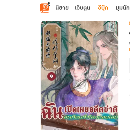
ข้ามไปยังเนื้อหาหลัก
นิยาย
เว็บตูน
อีบุ๊ก
มุมนัก
เ
ท