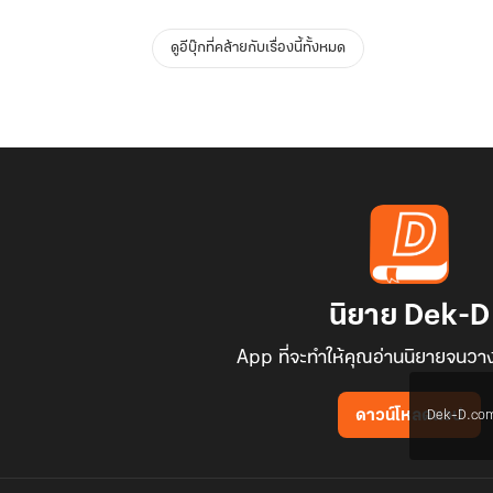
ดูอีบุ๊กที่คล้ายกับเรื่องนี้ทั้งหมด
นิยาย Dek-D
App ที่จะทำให้คุณอ่านนิยายจนวาง
Dek-D.com ใช
ดาวน์โหลดแอป