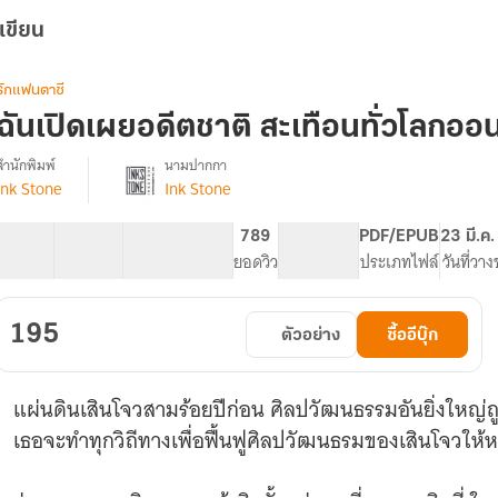
เขียน
รักแฟนตาซี
ฉันเปิดเผยอดีตชาติ สะเทือนทั่วโลกออน
สำนักพิมพ์
นามปากกา
Ink Stone
Ink Stone
รื่อง
ฉัน
เปิด
60 ตอน
110.89K
607
789
PG ทั่วไป
PDF/EPUB
23 มี.ค
เผย
สารบัญ
จำนวนคำ
จำนวนหน้า (A5)
ยอดวิว
ระดับเนื้อหา
ประเภทไฟล์
วันที่วา
อดีต
ชาติ
สะเทือน
195
ตัวอย่าง
ซื้ออีบุ๊ก
ั่ว
โลก
ออนไลน์
แผ่นดินเสินโจวสามร้อยปีก่อน ศิลปวัฒนธรรมอันยิ่งใหญ่ถูก
เธอจะทำทุกวิถีทางเพื่อฟื้นฟูศิลปวัฒนธรมของเสินโจวให้หวน