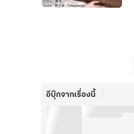
ฉัน
เปิด
เผย
อดีต
ชาติ
สะเทือน
ทั่ว
โลก
ออนไลน์
เล่ม
9
อีบุ๊กจากเรื่องนี้