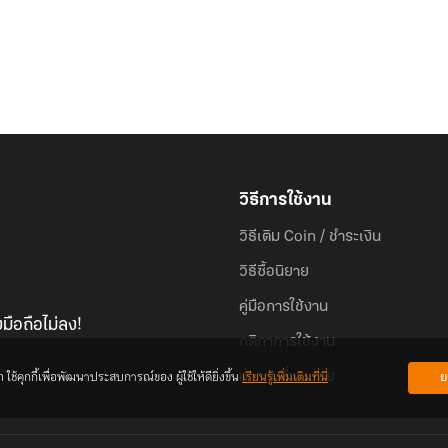
วิธีการใช้งาน
วิธีเติม Coin / ชำระเงิน
วิธีซื้อนิยาย
คู่มือการใช้งาน
มือถือไม่ลง!
กติกาการใช้งาน
้คุกกี้เพื่อพัฒนาประสบการณ์ของ ผู้ใช้ให้ดียิ่งขึ้น
เรียนรู้เพิ่มเติมที่นี่
ย
คำถามที่พบบ่อย