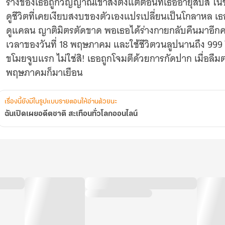
ร่างของเธอถูกวิญญาณเข้าสิงตั้งแต่ตอนที่เธออายุสิบสี่ ในช่
ดูชีวิตที่เคยเงียบสงบของตัวเองแปรเปลี่ยนเป็นโกลาหล เ
ดูแคลน ญาติมิตรตัดขาด พอเธอได้ร่างกายกลับคืนมาอีกครั
เวลาของวันที่ 18 พฤษภาคม และใช้ชีวิตวนลูปนานถึง 999 ป
ขโมยจูบแรก ไม่ใช่สิ! เธอถูกโจมตีด้วยการกัดปาก เมื่อลืมตาตื
พฤษภาคมก็มาเยือน
เรื่องนี้ยังมีในรูปแบบรายตอนให้อ่านด้วยนะ
ฉันเปิดเผยอดีตชาติ สะเทือนทั่วโลกออนไลน์