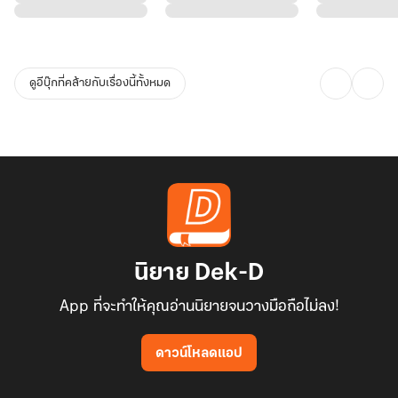
หนักทั้งวัน
ดูอีบุ๊กที่คล้ายกับเรื่องนี้ทั้งหมด
"เอาล่ะใครจะไปขายข้าวโพดกับทวดบ้าง"
หลินเว่ยถามเหลน ๆ ด้วยความอยากรู้ว่าวันนี้จะมีใครไปเที่ยวกับเขาบ้าง
ผู้เป็นทวดก็อยากพาเหลนทั้งหมดไปแต่ติดตรงเขาต้องนำข้าวโพดไปขาย
เถ้าแก่จินที่เคยรับซื้อก่อนจึงยังไม่สามารถพาเหลนทั้งหมดไป
"ไปเจ้าค่ะ/ไปขอรับ" เด็ก ๆ ต่างยกมือเพราะอยากจะไปกันทั้งหมดทำเอา
นิยาย Dek-D
หลินเว่ยต้องบอกเหตุผลให้รู้ว่าตนนั้นพาเหลนไปทั้งหมดไม่ได้ ฉู่เถาจึง
App ที่จะทำให้คุณอ่านนิยายจนวางมือถือไม่ลง!
จัดการให้ลูก ๆ หยิบไม้สั้นไม้ยาวกัน ผลสุดท้ายแล้วหลิงฮัวก็ได้ไปช่วย
ท่านทวดขายข้าวโพดคนเดียว
ดาวน์โหลดแอป
"โชคดี ขอให้ค้าขายสำเร็จได้เงินทองกลับมาขอรับท่านตา" ฉู่เถา ท่าน