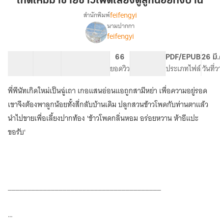
เกิดใหม่มาขายข้าวโพดเลี้ยงดูลูกน้อยทั้งบ้าน
ขาย
feifengyi
สำนักพิมพ์
ข้าวโพด
นามปากกา
เรื่อง
เลี้ยง
feifengyi
เกิด
ดู
ใหม่
ลูก
มา
23 ตอน
28.02K
135
66
PG ทั่วไป
PDF/EPUB
26 มี
น้อย
ขาย
สารบัญ
จำนวนคำ
จำนวนหน้า (A5)
ยอดวิว
ระดับเนื้อหา
ประเภทไฟล์
วันที่
ข้าวโพด
ทั้ง
เลี้ยง
พี่พีนัทเกิดใหม่เป็นฉู่เถา เกอแสนอ่อนแอถูกสามีหย่า เพื่อความอยู่รอด
บ้าน
ดู
เขาจึงต้องพาลูกน้อยทั้งสี่กลับบ้านเดิม ปลูกสวนข้าวโพดกับท่านตาแล้ว
ลูก
น้อย
นำไปขายเพื่อเลี้ยงปากท้อง 'ข้าวโพดกลิ่นหอม อร่อยหวาน ห้าอีแปะ
ทั้ง
ขอรับ'
บ้าน
_______________________________________