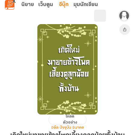
ข้ามไปยังเนื้อหาหลัก
นิยาย
เว็บตูน
อีบุ๊ก
มุมนักเขียน
โหลด
เกิด
ตัวอย่าง
ใหม่
อดีต ปัจจุบัน อนาคต
มา