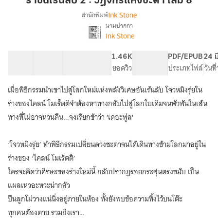
ราชันเร้นลับ 2 : วัฏจักรแห่งชะตา เล่ม 8
2
Ink Stone
สำนักพิมพ์
:
นามปากกา
เรื่อง
วัฏจักร
Ink Stone
ราชัน
แห่ง
เร้น
ชะตา
ลับ
57 ตอน
120.76K
638
1.46K
PG ทั่วไป
PDF/EPUB
24 ม
เล่ม
2
สารบัญ
จำนวนคำ
จำนวนหน้า (A5)
ยอดวิว
ระดับเนื้อหา
ประเภทไฟล์
วันท
:
8
วัฏจักร
เมื่อพิธีกรรมนำเขาไปสู่โลกใหม่แห่งพลังวิเศษอันเร้นลับ โจวหมิงรุ่ยใน
แห่ง
ร่างของไคลน์ โมเร็ตติจำต้องหาทางกลับไปสู่โลกใบเดิมจนพัวพันในเส้น
ชะตา
(Circle
ทางที่ไม่อาจหวนคืน...จงเรียกข้าว่า 'เดอะฟูล'
of
Inevitability)
‘โจวหมิงรุ่ย’ ทำพิธีกรรมเปลี่ยนดวงชะตาจนได้เดินทางข้ามโลกมาอยู่ใน
ร่างของ ‘ไคลน์ โมเร็ตติ’
ใครจะคิดว่าศีรษะของร่างใหม่นี้ กลับปรากฏรอยกระสุนตรงขมับ เป็น
แผลเหวอะหวะน่ากลัว
ปืนลูกโม่วางแน่นิ่งอยู่ภายในห้อง ทั้งยังพบข้อความทิ้งไว้บนโต๊ะ
ทุกคนต้องตาย รวมถึงเรา