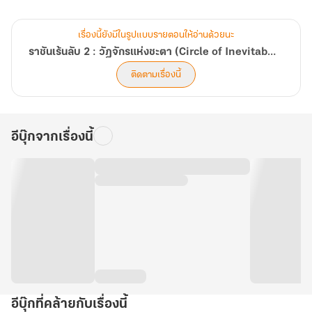
เขาฆ่าตัวตายไม่ผิดแน่ แต่ด้วยสาเหตุใดไม่มีใครทราบ
บนโลกที่คล้ายคลึงกับยุควิกตอเรียของยุโรป ยุคจักรกลไอน้ำเฟื่องฟู
เรื่องนี้ยังมีในรูปแบบรายตอนให้อ่านด้วยนะ
โลกที่มีพระจันทร์สีเลือดลอยเด่นเหนือท้องฟ้า
ราชันเร้นลับ 2 : วัฏจักรแห่งชะตา (Circle of Inevitability)
โจวหมิงรุ่ยกลับพบว่า เขาอาจไม่ใช่ผู้เดียวที่เดินทางข้ามทางโลกมายังที่
ติดตามเรื่องนี้
แห่งนี้
เมื่ออดีตมหาจักรพรรดิของโลกนี้เมื่อร้อยปีก่อนทิ้งไดอารีล้ำค่าที่เขียน
เป็นภาษาจีนเอาไว้
อีบุ๊กจากเรื่องนี้
ไดอารี่ที่่ไม่มีผู้ใดอ่านออก นอกจากโจวหมิงรุ่ยคนเดียว
ชายหนุ่มจึงตัดสินใจใช้ร่างใหม่กับ ‘ข้อมูลอันล้ำค่า’ นี้สืบหาสาเหตุการฆ่า
ตัวตาย
ไปพร้อมๆ กับพยายามหาหนทางกลับสู่โลกเดิมที่จากมา...
อีบุ๊กที่คล้ายกับเรื่องนี้