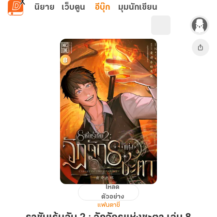
ข้ามไปยังเนื้อหาหลัก
นิยาย
เว็บตูน
อีบุ๊ก
มุมนักเขียน
โหลด
ราชัน
ตัวอย่าง
เร้น
แฟนตาซี
ลับ