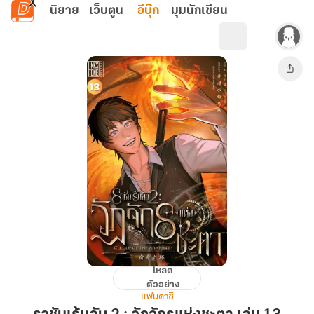
ข้ามไปยังเนื้อหาหลัก
นิยาย
เว็บตูน
อีบุ๊ก
มุมนักเขียน
โหลด
ราชัน
ตัวอย่าง
เร้น
แฟนตาซี
ลับ