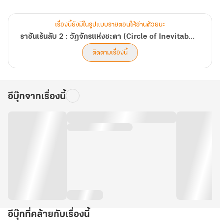
เขาฆ่าตัวตายไม่ผิดแน่ แต่ด้วยสาเหตุใดไม่มีใครทราบ
บนโลกที่คล้ายคลึงกับยุควิกตอเรียของยุโรป ยุคจักรกลไอน้ำเฟื่องฟู
เรื่องนี้ยังมีในรูปแบบรายตอนให้อ่านด้วยนะ
โลกที่มีพระจันทร์สีเลือดลอยเด่นเหนือท้องฟ้า
ราชันเร้นลับ 2 : วัฏจักรแห่งชะตา (Circle of Inevitability)
โจวหมิงรุ่ยกลับพบว่า เขาอาจไม่ใช่ผู้เดียวที่เดินทางข้ามทางโลกมายังที่
ติดตามเรื่องนี้
แห่งนี้
เมื่ออดีตมหาจักรพรรดิของโลกนี้เมื่อร้อยปีก่อนทิ้งไดอารีล้ำค่าที่เขียน
เป็นภาษาจีนเอาไว้
อีบุ๊กจากเรื่องนี้
ไดอารี่ที่่ไม่มีผู้ใดอ่านออก นอกจากโจวหมิงรุ่ยคนเดียว
ชายหนุ่มจึงตัดสินใจใช้ร่างใหม่กับ ‘ข้อมูลอันล้ำค่า’ นี้สืบหาสาเหตุการฆ่า
ตัวตาย
ไปพร้อมๆ กับพยายามหาหนทางกลับสู่โลกเดิมที่จากมา...
อีบุ๊กที่คล้ายกับเรื่องนี้