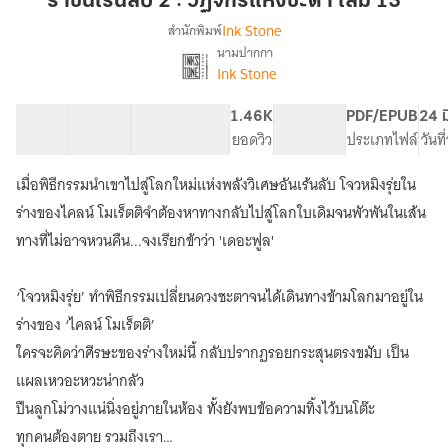
ราชันเร้นลับ 2 : วัฏจักรแห่งชะตา เล่ม 13
2
Ink Stone
สำนักพิมพ์
:
นามปากกา
เรื่อง
วัฏจักร
Ink Stone
ราชัน
แห่ง
เร้น
ชะตา
ลับ
57 ตอน
126.46K
665
1.46K
PG ทั่วไป
PDF/EPUB
24 ม
เล่ม
2
สารบัญ
จำนวนคำ
จำนวนหน้า (A5)
ยอดวิว
ระดับเนื้อหา
ประเภทไฟล์
วันท
:
13
วัฏจักร
เมื่อพิธีกรรมนำเขาไปสู่โลกใหม่แห่งพลังวิเศษอันเร้นลับ โจวหมิงรุ่ยใน
แห่ง
ร่างของไคลน์ โมเร็ตติจำต้องหาทางกลับไปสู่โลกใบเดิมจนพัวพันในเส้น
ชะตา
(Circle
ทางที่ไม่อาจหวนคืน...จงเรียกข้าว่า 'เดอะฟูล'
of
Inevitability)
‘โจวหมิงรุ่ย’ ทำพิธีกรรมเปลี่ยนดวงชะตาจนได้เดินทางข้ามโลกมาอยู่ใน
ร่างของ ‘ไคลน์ โมเร็ตติ’
ใครจะคิดว่าศีรษะของร่างใหม่นี้ กลับปรากฏรอยกระสุนตรงขมับ เป็น
แผลเหวอะหวะน่ากลัว
ปืนลูกโม่วางแน่นิ่งอยู่ภายในห้อง ทั้งยังพบข้อความทิ้งไว้บนโต๊ะ
ทุกคนต้องตาย รวมถึงเรา