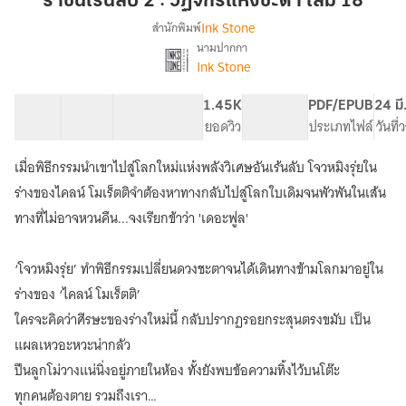
ราชันเร้นลับ 2 : วัฏจักรแห่งชะตา เล่ม 18
2
Ink Stone
สำนักพิมพ์
:
นามปากกา
เรื่อง
วัฏจักร
Ink Stone
ราชัน
แห่ง
เร้น
ชะตา
ลับ
57 ตอน
122K
649
1.45K
PG ทั่วไป
PDF/EPUB
24 มี
เล่ม
2
สารบัญ
จำนวนคำ
จำนวนหน้า (A5)
ยอดวิว
ระดับเนื้อหา
ประเภทไฟล์
วันที
:
18
วัฏจักร
เมื่อพิธีกรรมนำเขาไปสู่โลกใหม่แห่งพลังวิเศษอันเร้นลับ โจวหมิงรุ่ยใน
แห่ง
ร่างของไคลน์ โมเร็ตติจำต้องหาทางกลับไปสู่โลกใบเดิมจนพัวพันในเส้น
ชะตา
(Circle
ทางที่ไม่อาจหวนคืน...จงเรียกข้าว่า 'เดอะฟูล'
of
Inevitability)
‘โจวหมิงรุ่ย’ ทำพิธีกรรมเปลี่ยนดวงชะตาจนได้เดินทางข้ามโลกมาอยู่ใน
ร่างของ ‘ไคลน์ โมเร็ตติ’
ใครจะคิดว่าศีรษะของร่างใหม่นี้ กลับปรากฏรอยกระสุนตรงขมับ เป็น
แผลเหวอะหวะน่ากลัว
ปืนลูกโม่วางแน่นิ่งอยู่ภายในห้อง ทั้งยังพบข้อความทิ้งไว้บนโต๊ะ
ทุกคนต้องตาย รวมถึงเรา