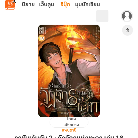
ข้ามไปยังเนื้อหาหลัก
นิยาย
เว็บตูน
อีบุ๊ก
มุมนักเขียน
โหลด
ราชัน
ตัวอย่าง
เร้น
แฟนตาซี
ลับ