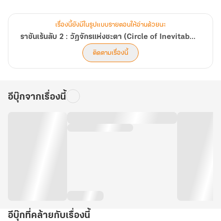
เขาฆ่าตัวตายไม่ผิดแน่ แต่ด้วยสาเหตุใดไม่มีใครทราบ
บนโลกที่คล้ายคลึงกับยุควิกตอเรียของยุโรป ยุคจักรกลไอน้ำเฟื่องฟู
เรื่องนี้ยังมีในรูปแบบรายตอนให้อ่านด้วยนะ
โลกที่มีพระจันทร์สีเลือดลอยเด่นเหนือท้องฟ้า
ราชันเร้นลับ 2 : วัฏจักรแห่งชะตา (Circle of Inevitability)
โจวหมิงรุ่ยกลับพบว่า เขาอาจไม่ใช่ผู้เดียวที่เดินทางข้ามทางโลกมายังที่
ติดตามเรื่องนี้
แห่งนี้
เมื่ออดีตมหาจักรพรรดิของโลกนี้เมื่อร้อยปีก่อนทิ้งไดอารีล้ำค่าที่เขียน
เป็นภาษาจีนเอาไว้
อีบุ๊กจากเรื่องนี้
ไดอารี่ที่่ไม่มีผู้ใดอ่านออก นอกจากโจวหมิงรุ่ยคนเดียว
ชายหนุ่มจึงตัดสินใจใช้ร่างใหม่กับ ‘ข้อมูลอันล้ำค่า’ นี้สืบหาสาเหตุการฆ่า
ตัวตาย
ไปพร้อมๆ กับพยายามหาหนทางกลับสู่โลกเดิมที่จากมา...
อีบุ๊กที่คล้ายกับเรื่องนี้