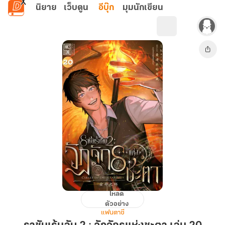
ข้ามไปยังเนื้อหาหลัก
นิยาย
เว็บตูน
อีบุ๊ก
มุมนักเขียน
โหลด
ราชัน
ตัวอย่าง
เร้น
แฟนตาซี
ลับ