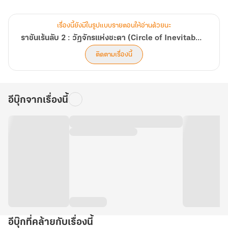
เขาฆ่าตัวตายไม่ผิดแน่ แต่ด้วยสาเหตุใดไม่มีใครทราบ
บนโลกที่คล้ายคลึงกับยุควิกตอเรียของยุโรป ยุคจักรกลไอน้ำเฟื่องฟู
เรื่องนี้ยังมีในรูปแบบรายตอนให้อ่านด้วยนะ
โลกที่มีพระจันทร์สีเลือดลอยเด่นเหนือท้องฟ้า
ราชันเร้นลับ 2 : วัฏจักรแห่งชะตา (Circle of Inevitability)
โจวหมิงรุ่ยกลับพบว่า เขาอาจไม่ใช่ผู้เดียวที่เดินทางข้ามทางโลกมายังที่
ติดตามเรื่องนี้
แห่งนี้
เมื่ออดีตมหาจักรพรรดิของโลกนี้เมื่อร้อยปีก่อนทิ้งไดอารีล้ำค่าที่เขียน
เป็นภาษาจีนเอาไว้
อีบุ๊กจากเรื่องนี้
ไดอารี่ที่่ไม่มีผู้ใดอ่านออก นอกจากโจวหมิงรุ่ยคนเดียว
ชายหนุ่มจึงตัดสินใจใช้ร่างใหม่กับ ‘ข้อมูลอันล้ำค่า’ นี้สืบหาสาเหตุการฆ่า
ตัวตาย
ไปพร้อมๆ กับพยายามหาหนทางกลับสู่โลกเดิมที่จากมา...
อีบุ๊กที่คล้ายกับเรื่องนี้