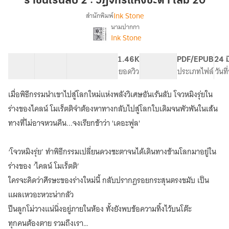
ราชันเร้นลับ 2 : วัฏจักรแห่งชะตา เล่ม 20
2
Ink Stone
สำนักพิมพ์
:
นามปากกา
เรื่อง
วัฏจักร
Ink Stone
ราชัน
แห่ง
เร้น
ชะตา
ลับ
57 ตอน
119.34K
664
1.46K
PG ทั่วไป
PDF/EPUB
24 ม
เล่ม
2
สารบัญ
จำนวนคำ
จำนวนหน้า (A5)
ยอดวิว
ระดับเนื้อหา
ประเภทไฟล์
วันท
:
20
วัฏจักร
เมื่อพิธีกรรมนำเขาไปสู่โลกใหม่แห่งพลังวิเศษอันเร้นลับ โจวหมิงรุ่ยใน
แห่ง
ร่างของไคลน์ โมเร็ตติจำต้องหาทางกลับไปสู่โลกใบเดิมจนพัวพันในเส้น
ชะตา
(Circle
ทางที่ไม่อาจหวนคืน...จงเรียกข้าว่า 'เดอะฟูล'
of
Inevitability)
‘โจวหมิงรุ่ย’ ทำพิธีกรรมเปลี่ยนดวงชะตาจนได้เดินทางข้ามโลกมาอยู่ใน
ร่างของ ‘ไคลน์ โมเร็ตติ’
ใครจะคิดว่าศีรษะของร่างใหม่นี้ กลับปรากฏรอยกระสุนตรงขมับ เป็น
แผลเหวอะหวะน่ากลัว
ปืนลูกโม่วางแน่นิ่งอยู่ภายในห้อง ทั้งยังพบข้อความทิ้งไว้บนโต๊ะ
ทุกคนต้องตาย รวมถึงเรา