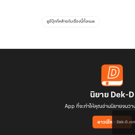
ดูอีบุ๊กที่คล้ายกับเรื่องนี้ทั้งหมด
นิยาย Dek-D
App ที่จะทำให้คุณอ่านนิยายจนวาง
Dek-D.com ใช
ดาวน์โหลดแอป