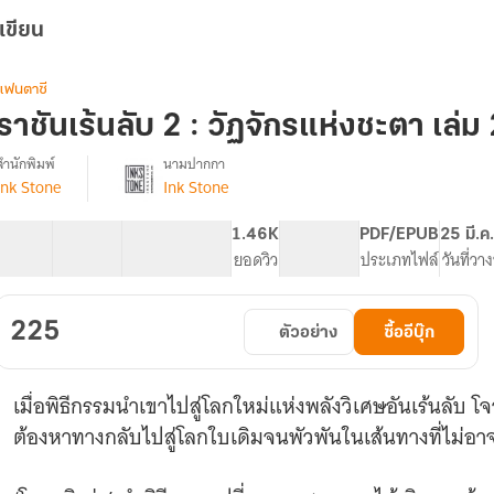
เขียน
แฟนตาซี
ราชันเร้นลับ 2 : วัฏจักรแห่งชะตา เล่ม
สำนักพิมพ์
นามปากกา
Ink Stone
Ink Stone
รื่อง
ราชัน
เร้น
57 ตอน
120.39K
663
1.46K
PG ทั่วไป
PDF/EPUB
25 มี.ค
ลับ
สารบัญ
จำนวนคำ
จำนวนหน้า (A5)
ยอดวิว
ระดับเนื้อหา
ประเภทไฟล์
วันที่วา
2
วัฏจักร
225
ตัวอย่าง
ซื้ออีบุ๊ก
แห่ง
ชะตา
(Circle
เมื่อพิธีกรรมนำเขาไปสู่โลกใหม่แห่งพลังวิเศษอันเร้นลับ โ
of
Inevitability)
ต้องหาทางกลับไปสู่โลกใบเดิมจนพัวพันในเส้นทางที่ไม่อาจห