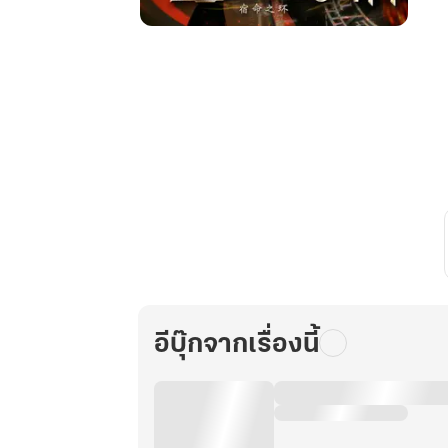
ราชัน
เร้น
ลับ
2
:
วัฏจักร
แห่ง
ชะตา
เล่ม
21
(จบ)
อีบุ๊กจากเรื่องนี้