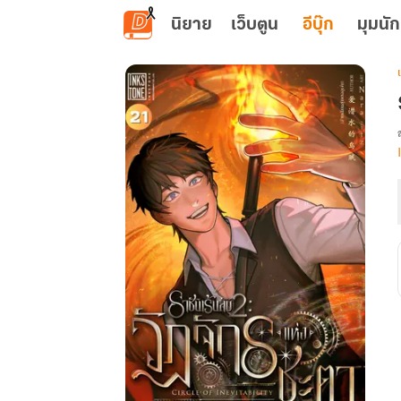
ข้ามไปยังเนื้อหาหลัก
นิยาย
เว็บตูน
อีบุ๊ก
มุมนัก
เ
: