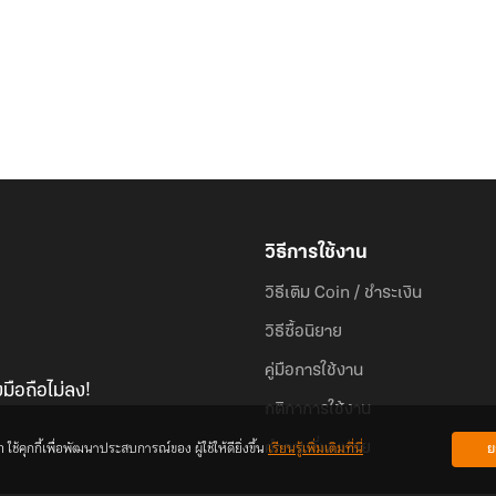
วิธีการใช้งาน
วิธีเติม Coin / ชำระเงิน
วิธีซื้อนิยาย
คู่มือการใช้งาน
มือถือไม่ลง!
กติกาการใช้งาน
้คุกกี้เพื่อพัฒนาประสบการณ์ของ ผู้ใช้ให้ดียิ่งขึ้น
เรียนรู้เพิ่มเติมที่นี่
ย
คำถามที่พบบ่อย