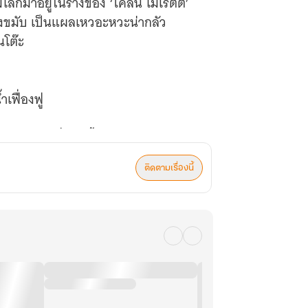
โลกมาอยู่ในร่างของ ‘ไคลน์ โมเร็ตติ’
รงขมับ เป็นแผลเหวอะหวะน่ากลัว
นโต๊ะ
เฟื่องฟู
งโลกมายังที่แห่งนี้
ำค่าที่เขียนเป็นภาษาจีนเอาไว้
ติดตามเรื่องนี้
บหาสาเหตุการฆ่าตัวตาย