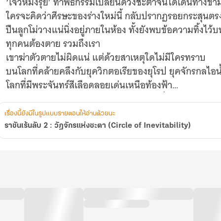
‘โจวหมิงรุ่ย’ ทำพิธีกรรมเปลี่ยนดวงชะตาจนได้เดินทางข้าม
ใครจะคิดว่าศีรษะของร่างใหม่นี้ กลับปรากฏรอยกระสุนต
ปืนลูกโม่วางแน่นิ่งอยู่ภายในห้อง ทั้งยังพบข้อความทิ้งไว้บ
ทุกคนต้องตาย รวมถึงเรา
เขาฆ่าตัวตายไม่ผิดแน่ แต่ด้วยสาเหตุใดไม่มีใครทราบ
บนโลกที่คล้ายคลึงกับยุควิกตอเรียของยุโรป ยุคจักรกลไอน้ำ
โลกที่มีพระจันทร์สีเลือดลอยเด่นเหนือท้องฟ้า
โจวหมิงรุ่ยกลับพบว่า เขาอาจไม่ใช่ผู้เดียวที่เดินทางข้ามทา
เมื่ออดีตมหาจักรพรรดิของโลกนี้เมื่อร้อยปีก่อนทิ้งไดอารีล้
เรื่องนี้ยังมีในรูปแบบรายตอนให้อ่านด้วยนะ
ไดอารี่ที่่ไม่มีผู้ใดอ่านออก นอกจากโจวหมิงรุ่ยคนเดียว
ราชันเร้นลับ 2 : วัฏจักรแห่งชะตา (Circle of Inevitability)
ชายหนุ่มจึงตัดสินใจใช้ร่างใหม่กับ ‘ข้อมูลอันล้ำค่า’ นี้สื
ไปพร้อมๆ กับพยายามหาหนทางกลับสู่โลกเดิมที่จากมา...