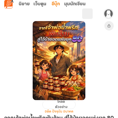
ข้ามไปยังเนื้อหาหลัก
นิยาย
เว็บตูน
อีบุ๊ก
มุมนักเขียน
โหลด
จาก
ตัวอย่าง
เจ้า
อดีต ปัจจุบัน อนาคต
พ่อ