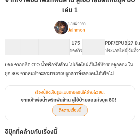
จากเจ้าพ่อน้ำพริกพันล้าน สู่ไอ้บ้ายอดแห่งยุค 80
น้ำ
เล่ม 1
พริก
พัน
นามปากกา
ล้าน
Jainmon
เรื่อง
จาก
สู่
เจ้า
ไอ้
21 ตอน
31.08K
139
175
PG ทั่วไป
PDF/EPUB
27 มี
พ่อ
สารบัญ
จำนวนคำ
บ้าย
จำนวนหน้า (A5)
ยอดวิว
ระดับเนื้อหา
ประเภทไฟล์
วันที่
น้ำ
อด
พริก
ยอด จากอดีต CEO น้ำพริกพันล้าน ไปเกิดใหม่เป็นไอ้บ้ายอดลูกสอง ใน
แห่ง
พัน
ล้าน
ยุค
ยุค 80s จากคนบ้าจะสามารถช่วยลูกสาวทั้งสองคนได้หรือไม่
สู่
80
ไอ้
เล่ม
บ้าย
เรื่องนี้ยังมีในรูปแบบรายตอนให้อ่านด้วยนะ
1
อด
จากเจ้าพ่อน้ำพริกพันล้าน สู่ไอ้บ้ายอดแห่งยุค 80!
แห่ง
ยุค
ติดตามเรื่องนี้
80!
อีบุ๊กที่คล้ายกับเรื่องนี้