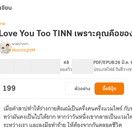
เขียน
วาย
Love You Too TINN เพราะคุณคือขอ
นามปากกา
MoonnightM
Love
รื่อง
You
Too
26 ตอน
99.37K
298
48
PG ทั่วไป
PDF/EPUB
26 มี.ค.
TINN
สารบัญ
จำนวนคำ
จำนวนหน้า (A5)
ยอดวิว
ระดับเนื้อหา
ประเภทไฟล์
วันที่วาง
เพราะ
คุณ
คือ
199
ตัวอย่าง
ซื้ออีบุ๊ก
ของ
ขวัญ
เมื่อคำสาปทำให้ร่างกายติณณ์เป็นครึ่งคนครึ่งแวมไพร์ กับ
ทว่ามันคงเป็นไปได้ยาก หากว่าวันหนึ่งเขากลายเป็นแวมไพร์
ระหว่างเรา และลงมือทำร้าย ให้ต้องจากกันตลอดชีวิต