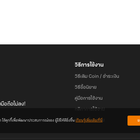
วิธีการใช้งาน
วิธีเติม Coin / ชำระเงิน
วิธีซื้อนิยาย
คู่มือการใช้งาน
มือถือไม่ลง!
กติกาการใช้งาน
้คุกกี้เพื่อพัฒนาประสบการณ์ของ ผู้ใช้ให้ดียิ่งขึ้น
เรียนรู้เพิ่มเติมที่นี่
ย
คำถามที่พบบ่อย