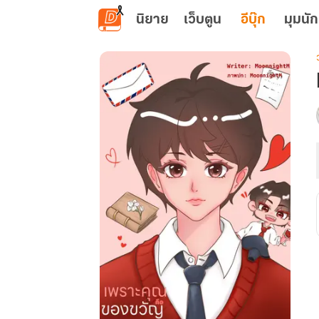
ข้ามไปยังเนื้อหาหลัก
นิยาย
เว็บตูน
อีบุ๊ก
มุมนัก
เ