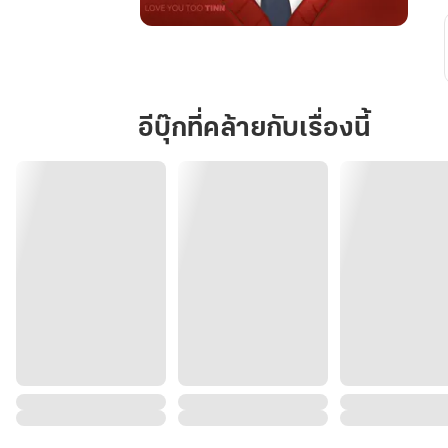
Love
You
Too
TINN
อีบุ๊กที่คล้ายกับเรื่องนี้
เพราะ
คุณ
คือ
ของ
ขวัญ