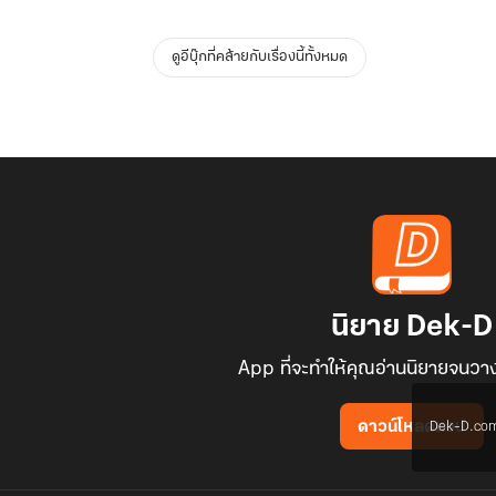
ดูอีบุ๊กที่คล้ายกับเรื่องนี้ทั้งหมด
นิยาย Dek-D
App ที่จะทำให้คุณอ่านนิยายจนวาง
Dek-D.com ใช
ดาวน์โหลดแอป