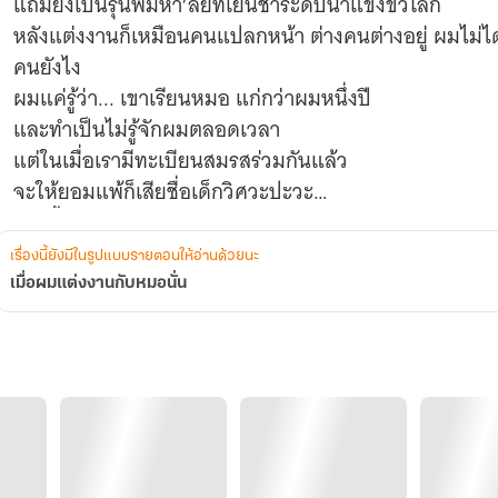
แถมยังเป็นรุ่นพี่มหา’ลัยที่เย็นชาระดับน้ำแข็งขั้วโลก
หลังแต่งงานก็เหมือนคนแปลกหน้า ต่างคนต่างอยู่ ผมไม่ได้รู้
คนยังไง
ผมแค่รู้ว่า... เขาเรียนหมอ แก่กว่าผมหนึ่งปี
และทำเป็นไม่รู้จักผมตลอดเวลา
แต่ในเมื่อเรามีทะเบียนสมรสร่วมกันแล้ว
จะให้ยอมแพ้ก็เสียชื่อเด็กวิศวะปะวะ
เกมนี้ขอชนให้รู้ไปเลยว่า
ใครจะเป็นฝ่าย...รักก่อน
เรื่องนี้ยังมีในรูปแบบรายตอนให้อ่านด้วยนะ
เมื่อผมแต่งงานกับหมอนั่น
ยอดเมนต์กว่า 1000 ครั้ง
ลองแวะหน่อย อร่อยมากกก
โหลดตัวอย่างไปอ่านก็ยังดี
เนื้อหาทั้งหมด 27 ตอน