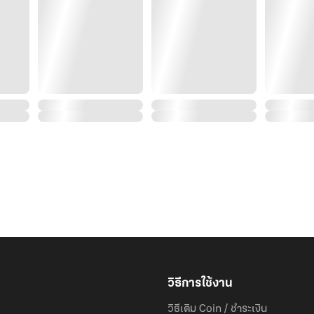
Mini Special 4 ตอน
Special 2 ตอน
สปอยล์เลย ตอนพิเศษน่ารักม๊ากกกก
วิธีการใช้งาน
วิธีเติม Coin / ชำระเงิน