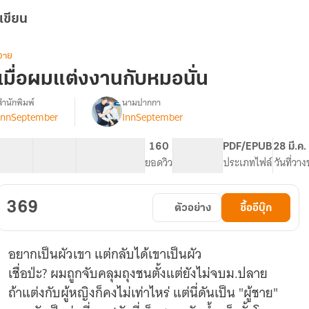
เขียน
วาย
เมื่อผมแต่งงานกับหมอนั่น
สำนักพิมพ์
นามปากกา
InnSeptember
InnSeptember
รื่อง
เมื่อ
ผม
37 ตอน
150.91K
923
160
PG ทั่วไป
PDF/EPUB
28 มี.ค
แต่งงาน
สารบัญ
จำนวนคำ
จำนวนหน้า (A5)
ยอดวิว
ระดับเนื้อหา
ประเภทไฟล์
วันที่วา
กับ
หมอ
นั่น
369
ตัวอย่าง
ซื้ออีบุ๊ก
อยากเป็นผัวเขา แต่กลับได้เขาเป็นผัว
เชื่อป่ะ? ผมถูกจับคลุมถุงชนตั้งแต่ยังไม่จบม.ปลาย
ถ้าแต่งกับผู้หญิงก็คงไม่เท่าไหร่ แต่นี่ดันเป็น "ผู้ชาย"