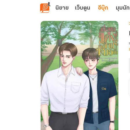
ข้ามไปยังเนื้อหาหลัก
นิยาย
เว็บตูน
อีบุ๊ก
มุมนัก
เ