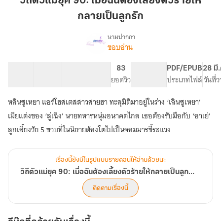
วิถีตัวแม่ยุค 90: เมื่อฉันต้องเลี้ยงตัวร้ายให้
ยุค
กลายเป็นลูกรัก
90:
เมื่อ
นามปากกา
ฉัน
ชอบอ่าน
เรื่อง
วิถี
ต้อง
ตัว
เลี้ยง
36 ตอน
47.73K
264
83
PG ทั่วไป
PDF/EPUB
28 มี
แม่
สารบัญ
จำนวนคำ
ตัว
จำนวนหน้า (A5)
ยอดวิว
ระดับเนื้อหา
ประเภทไฟล์
วันที่
ยุค
ร้าย
90:
หลินซูเหยา แอร์โฮสเตสสาวสายฮา ทะลุมิติมาอยู่ในร่าง ‘เฉินซูเหยา’
ให้
เมื่อ
ฉัน
กลาย
เมียแต่งของ ‘ลู่เฉิง’ นายทหารหนุ่มอนาคตไกล เธอต้องรับมือกับ ‘อาเย่’
ต้อง
เป็น
ลูกเลี้ยงวัย 5 ขวบที่ในนิยายต้องโตไปเป็นจอมมารขี้ระแวง
เลี้ยง
ลูก
ตัว
รัก
ร้าย
เรื่องนี้ยังมีในรูปแบบรายตอนให้อ่านด้วยนะ
ให้
กลาย
วิถีตัวแม่ยุค 90: เมื่อฉันต้องเลี้ยงตัวร้ายให้กลายเป็นลูกรัก
เป็น
ติดตามเรื่องนี้
ลูก
รัก