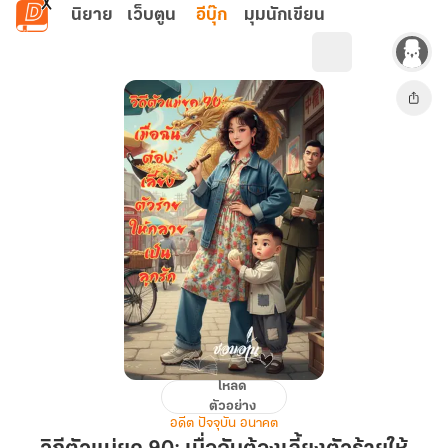
ข้ามไปยังเนื้อหาหลัก
นิยาย
เว็บตูน
อีบุ๊ก
มุมนักเขียน
โหลด
วิถี
ตัวอย่าง
ตัว
อดีต ปัจจุบัน อนาคต
แม่