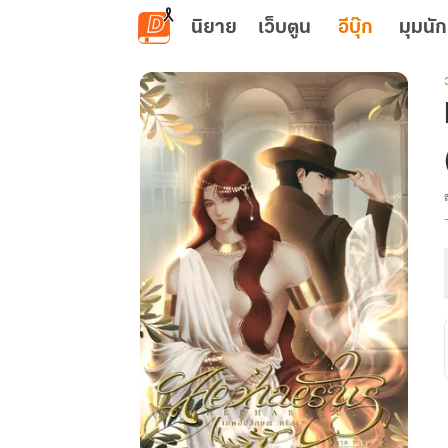
ข้ามไปยังเนื้อหาหลัก
นิยาย
เว็บตูน
อีบุ๊ก
มุมนัก
เ