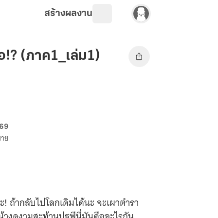
สร้างผลงาน
อ!? (ภาค1_เล่ม1)
 69
ขาย
ะ! ถ้ากลับไปโลกเดิมได้นะ จะเผาตำรา
หน้างดงามสะท้านปฐพีนี่มันคืออะไรกัน