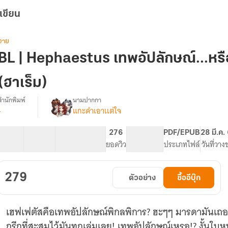
เขียน
วาย
BL | Hephaestus เทพอัปลักษณ์...หรื
(ฮาเร็ม)
สำนักพิมพ์
นามปากกา
-
แกะดำเอาเเต่ใจ
[BL]
รื่อง
Hephaestus
เทพ
18 ตอน
106.22K
406
276
PG ทั่วไป
PDF/EPUB
28 มี.ค.
อัปลักษณ์...หรือ!?
สารบัญ
จำนวนคำ
จำนวนหน้า (A5)
ยอดวิว
ระดับเนื้อหา
ประเภทไฟล์
วันที่วาง
[ภาค1-
2]
[
279
ตัวอย่าง
ซื้ออีบุ๊ก
ฮาเร็ม
]
[
เฮฟเฟตัสคือเทพอัปลักษณ์พิกลพิการ? ฮะๆๆ มารดามันเถอ
สนพ.2U
Publishing
กรีกที่สะสมไว้มันทุกเล่มเลย! เทพอัปลักษณ์เหรอ!? งั้นใบ