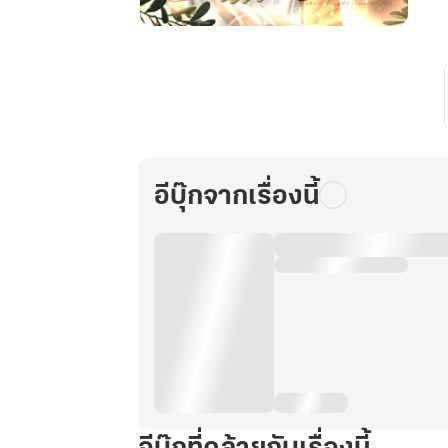
BL
|
Hephaestus
เทพ
อัปลักษณ์...หรือ!?
(ภาค1_เล่ม1)
(ฮาเร็ม)
อีบุ๊กจากเรื่องนี้