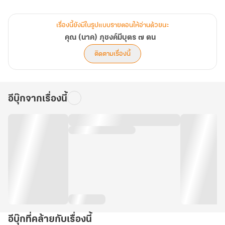
* เนื้อหาเล่ม 2 จะอยู่ในช่วง [บทที่ 116 -บทที่ 174 = Dek-D ตอนที่ 148
-224]
เรื่องนี้ยังมีในรูปแบบรายตอนให้อ่านด้วยนะ
คุณ (นาค) ภุชงค์มีบุตร ๗ ตน
* ขออภัยที่ทิ้งช่วงระหว่างเล่มนานนะคะ สำหรับเวอร์ชัน ebook กับ
ติดตามเรื่องนี้
หนังสือมีภาพประกอบกับหน้าคอมมิกฝีมือคุณนักวาดเยอะ (เล่มนี้
จำนวนหน้าคอมมิกเยอะจริงค่ะ) เลยใช้เวลาผลิตประมาณหนึ่งเลยค่ะ
อีบุ๊กจากเรื่องนี้
อีบุ๊กที่คล้ายกับเรื่องนี้