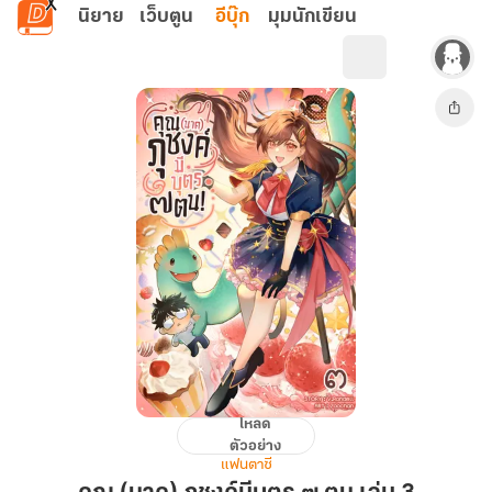
ข้ามไปยังเนื้อหาหลัก
นิยาย
เว็บตูน
อีบุ๊ก
มุมนักเขียน
โหลด
คุณ
ตัวอย่าง
(นาค)
แฟนตาซี
ภุชงค์