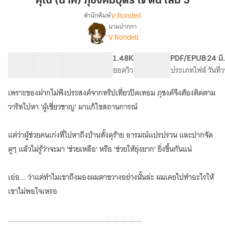
คุณ (นาค) ภุชงค์มีบุตร ๗ ตน เล่ม 3
มี
V.Rondell
สำนักพิมพ์
บุตร
นามปากกา
เรื่อง
๗
V.Rondell
คุณ
ตน
(นาค)
เล่ม
ภุชงค์
23 ตอน
85.36K
319
1.48K
PG ทั่วไป
PDF/EPUB
24 มี
3
มี
สารบัญ
จำนวนคำ
จำนวนหน้า (A5)
ยอดวิว
ระดับเนื้อหา
ประเภทไฟล์
วันที
บุตร
๗
เพราะของฝากไม่พึงประสงค์จากทริปเที่ยวปิดเทอม ภุชงค์จึงต้องติดตาม
ตน
วาริทไปหา 'ผู้เชี่ยวชาญ' มาแก้ไขสถานการณ์
แต่ว่าผู้ช่วยคนเก่งที่ไปหาถึงบ้านทั้งดุร้าย อารมณ์แปรปรวน และปากจัด
ดูๆ แล้วไม่รู้ว่าจะมา 'ช่วยเหลือ' หรือ 'ช่วยให้ยุ่งยาก' ยิ่งขึ้นกันแน่
เอ่อ... ว่าแต่ทำไมเขาถึงมองผมตาขวางอย่างนั้นล่ะ ผมเคยไปทำอะไรให้
เขาไม่พอใจเหรอ
................................................................