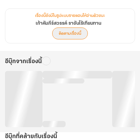
แต่ในโลกที่มีกฎแห่งผู้แข็งแกร่งเท่านั้นที่อยู่รอด เส้นทางของเขายังอีก
เรื่องนี้ยังมีในรูปแบบรายตอนให้อ่านด้วยนะ
ยาวไกล...
เก้าคัมภีร์สวรรค์ ราชันไร้เทียมทาน
และทุกก้าวที่เขาเดิน — คือก้าวสู่การเป็น ราชันไร้เทียมทาน ผู้พิชิตสวรรค์
ติดตามเรื่องนี้
เก้าชั้นฟ้า! (บทที่ 281-320)
อีบุ๊กจากเรื่องนี้
อีบุ๊กที่คล้ายกับเรื่องนี้