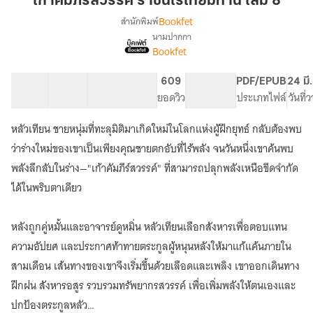
เก้าคัมภีร์สวรรค์ ราชันไร้เทียมทาน เล่ม 8
ราชัน
Bookfet
สำนักพิมพ์
ไร้
นามปากกา
เรื่อง
เทียม
Bookfet
เก้า
ทาน
คัมภีร์
เล่ม
สวรรค์
40 ตอน
62.01K
516
609
PG ทั่วไป
PDF/EPUB
24 มี
8
ราชัน
สารบัญ
จำนวนคำ
จำนวนหน้า (A5)
ยอดวิว
ระดับเนื้อหา
ประเภทไฟล์
วันที่
ไร้
เทียม
หลัวเทียน ชายหนุ่มที่ทะลุมิติมาเกิดใหม่ในโลกแห่งผู้ฝึกยุทธ์ กลับต้องพบ
ทาน
ว่าร่างใหม่ของเขาเป็นเพียงคุณชายตกอับที่ไร้พลัง จนวันหนึ่งเขาค้นพบ
พลังลึกลับในร่าง—"เก้าคัมภีร์สวรรค์" ที่สามารถปลุกพลังเหนือขีดจำกัด
ได้ในพริบตาเดียว
หลังถูกคู่หมั้นและอาจารย์ดูหมิ่น หลัวเทียนเลือกสังหารเพื่อตอบแทน
ความอัปยศ และประกาศท้าทายตระกูลผู้หนุนหลังให้มาแก้แค้นภายใน
สามเดือน เส้นทางของเขาจึงเริ่มขึ้นด้วยเลือดและเพลิง เขาออกเดินทาง
ฝึกฝน สังหารอสูร รวบรวมทรัพยากรสวรรค์ เพื่อเพิ่มพลังให้ตนเองและ
ปกป้องตระกูลหลัว