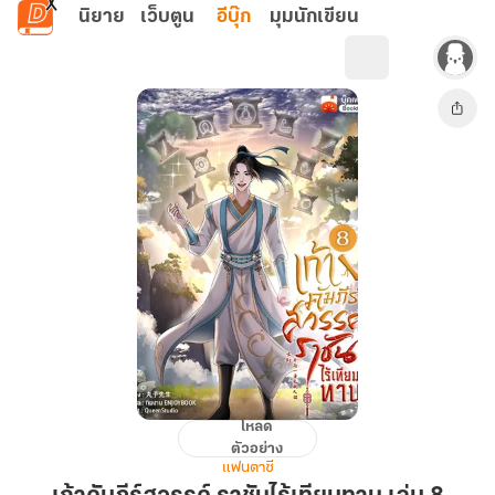
ข้ามไปยังเนื้อหาหลัก
นิยาย
เว็บตูน
อีบุ๊ก
มุมนักเขียน
โหลด
เก้า
ตัวอย่าง
คัมภีร์
แฟนตาซี
สวรรค์